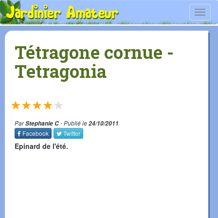
Toggl
navig
Tétragone cornue -
Tetragonia
★
★
★
★
★
Par
Stephanie C
- Publié le
24/10/2011
Facebook
Twitter
Epinard de l'été.