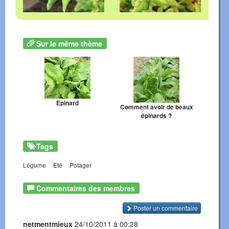
Sur le même thème
Epinard
Comment avoir de beaux
épinards ?
Tags
Légume
Eté
Potager
Commentaires des membres
Poster un commentaire
netmentmieux
24/10/2011 à 00:28