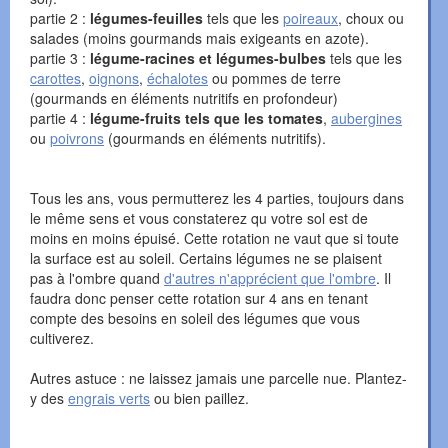
partie 2 :
légumes-feuilles
tels que les
poireaux
, choux ou
salades (moins gourmands mais exigeants en azote).
partie 3 :
légume-racines et légumes-bulbes
tels que les
carottes
,
oignons
,
échalotes
ou pommes de terre
(gourmands en éléments nutritifs en profondeur)
partie 4 :
légume-fruits tels que les tomates
,
aubergines
ou
poivrons
(gourmands en éléments nutritifs).
Tous les ans, vous permutterez les 4 parties, toujours dans
le même sens et vous constaterez qu votre sol est de
moins en moins épuisé. Cette rotation ne vaut que si toute
la surface est au soleil. Certains légumes ne se plaisent
pas à l'ombre quand
d'autres n'apprécient que l'ombre
. Il
faudra donc penser cette rotation sur 4 ans en tenant
compte des besoins en soleil des légumes que vous
cultiverez.
Autres astuce : ne laissez jamais une parcelle nue. Plantez-
y des
engrais verts
ou bien paillez.