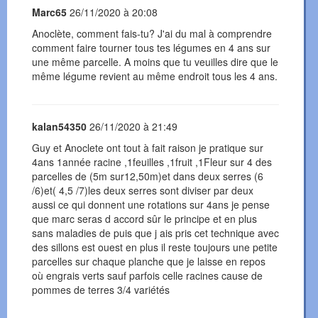
Marc65
26/11/2020 à 20:08
Anoclète, comment fais-tu? J'ai du mal à comprendre
comment faire tourner tous tes légumes en 4 ans sur
une même parcelle. A moins que tu veuilles dire que le
même légume revient au même endroit tous les 4 ans.
kalan54350
26/11/2020 à 21:49
Guy et Anoclete ont tout à fait raison je pratique sur
4ans 1année racine ,1feuilles ,1fruit ,1Fleur sur 4 des
parcelles de (5m sur12,50m)et dans deux serres (6
/6)et( 4,5 /7)les deux serres sont diviser par deux
aussi ce qui donnent une rotations sur 4ans je pense
que marc seras d accord sûr le principe et en plus
sans maladies de puis que j ais pris cet technique avec
des sillons est ouest en plus il reste toujours une petite
parcelles sur chaque planche que je laisse en repos
où engrais verts sauf parfois celle racines cause de
pommes de terres 3/4 variétés