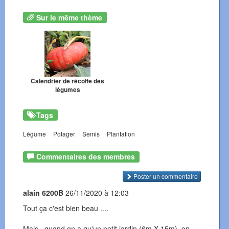
Sur le même thème
Calendrier de récolte des
légumes
Tags
Légume
Potager
Semis
Plantation
Commentaires des membres
Poster un commentaire
alain 6200B
26/11/2020 à 12:03
Tout ça c'est bien beau ....
Mais , quand on a qu'un petit jardin (6m X 15m), on