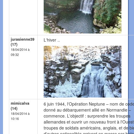
jurasienne39
L'hiver ..
(17)
18/04/2014 à
09:32
mimicalva
6 juin 1944, l'Opération Neptune – nom de cod
(14)
donné au débarquement allié en Normandie –
18/04/2014 à
commence. L'objectif : surprendre les troupes
10:16
allemandes et ouvrir un nouveau front à l'Ouest
troupes de soldats américains, anglais, et de bi
d'autres nationalités arrivent en masse par bat