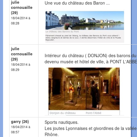
julie
Une vue du château des Baron ...
cornouaille
(29)
18/04/2014 à
08:28
julie
cornouaille
Intérieur du château ( DONJON) des barons du
(29)
devenu musée et hôtel de ville, à PONT L'ABBE.
18/04/2014 à
08:29
garry (26)
Sports nautiques.
18/04/2014 à
Les joutes Lyonnaises et givordines de la vallé
08:57
Rhône.