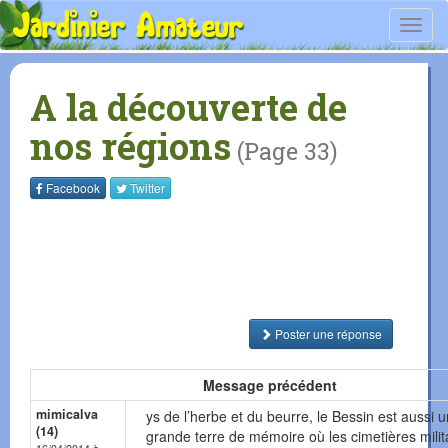
Toggl
navig
A la découverte de
nos régions
(Page 33)
Facebook
Twitter
Poster une réponse
Message précédent
mimicalva
ys de l’herbe et du beurre, le Bessin est aussi 
(14)
grande terre de mémoire où les cimetières milit