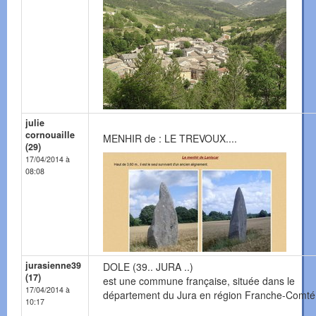
julie
cornouaille
MENHIR de : LE TREVOUX....
(29)
17/04/2014 à
08:08
jurasienne39
DOLE (39.. JURA ..)
(17)
est une commune française, située dans le
17/04/2014 à
département du Jura en région Franche-Comté
10:17