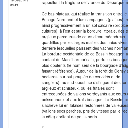
16/04/2014 à
rappellent la tragique délivrance du Débarquem
09:49
Ce bas plateau, qui réalise la transition entre le
Bocage Normand et les campagnes (plaines), 
ainsi progressivement à un sol calcaire (propic
cultures), à l’est et sur la bordure littorale, des 
argileux parcourus de cours d’eau méandreux,
quadrillés par les larges mailles des haies vives
derrière lesquelles paissent des vaches norma
La bordure occidentale de ce Bessin bocager, 
contact du Massif armoricain, porte les bocages
plus opulents (le nom seul de la bourgade d’Isi
faisant référence). Autour de la forêt de Cerisy
hectares, surtout peuplée de cervidés et de
sangliers), au sud-ouest, se distinguent des ter
argileux et schisteux, où les futaies sont
entrecoupées de vallons verdoyants aux cours 
poissonneux et aux frais bocages. Le Bessin ma
s’achève lui en falaises festonnées de valleuse
(vallons secs perchés, pris de vitesse par le rec
la côte) abritant de petits ports.