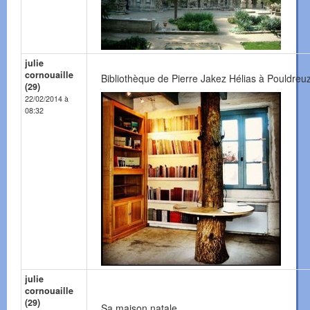
julie
cornouaille
Bibliothèque de Pierre Jakez Hélias à Pouldreuzi
(29)
22/02/2014 à
08:32
julie
cornouaille
(29)
Sa maison natale ....