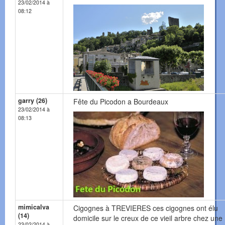
23/02/2014 à
08:12
garry (26)
Fête du Picodon a Bourdeaux
23/02/2014 à
08:13
mimicalva
Cigognes à TREVIERES ces cigognes ont élu
(14)
domicile sur le creux de ce vieil arbre chez une
23/02/2014 à