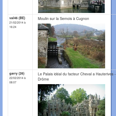
val46 (BE)
Moulin sur la Semois à Cugnon
21/02/2014 à
16:24
garry (26)
Le Palais idéal du facteur Cheval a Hauterives -
22/02/2014 à
Drôme
08:07