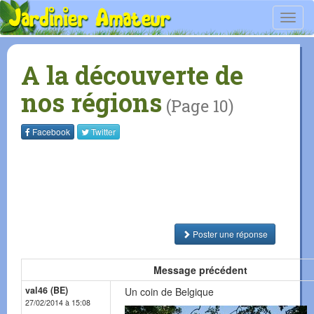
Toggl
navig
A la découverte de
nos régions
(Page 10)
Facebook
Twitter
Poster une réponse
Message précédent
val46 (BE)
Un coin de Belgique
27/02/2014 à 15:08