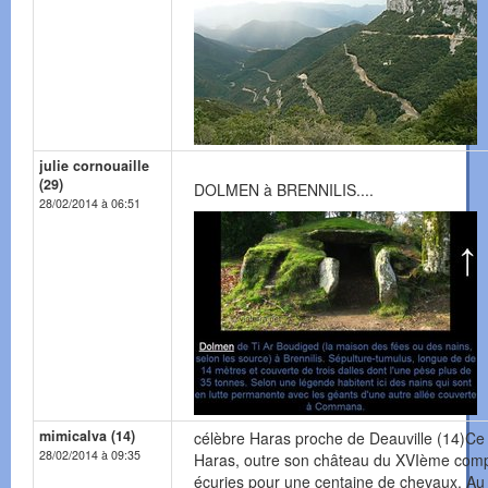
julie cornouaille
(29)
DOLMEN à BRENNILIS....
28/02/2014 à 06:51
mimicalva (14)
célèbre Haras proche de Deauville (14)Ce
28/02/2014 à 09:35
Haras, outre son château du XVIème com
écuries pour une centaine de chevaux. Au