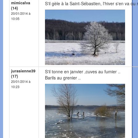
mimicalva
S'il gèle à la Saint-Sébastien, l'hiver s'en va ou 
(14)
20/01/2014 à
10:05
jurasienne39
S'il tonne en janvier ,cuves au fumier ..
(17)
Barils au grenier ..
20/01/2014 à
10:23