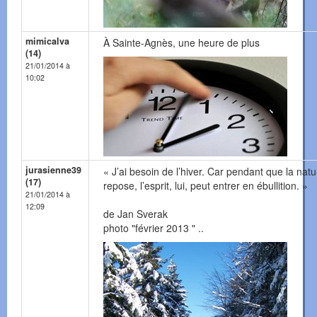
mimicalva
À Sainte-Agnès, une heure de plus
(14)
21/01/2014 à
10:02
jurasienne39
« J’ai besoin de l’hiver. Car pendant que la nat
(17)
repose, l’esprit, lui, peut entrer en ébullition. »
21/01/2014 à
12:09
de Jan Sverak
photo "février 2013 " ..