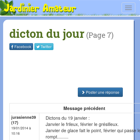
Toggl
navig
dicton du jour
(Page 7)
Facebook
Twitter
Poster une réponse
Message précédent
jurasienne39
Dictons du 19 janvier :
(17)
Janvier le frileux, février le grésilleux.
19/01/2014 à
Janvier de glace fait le point, février qui passe l
10:16
rompt.........