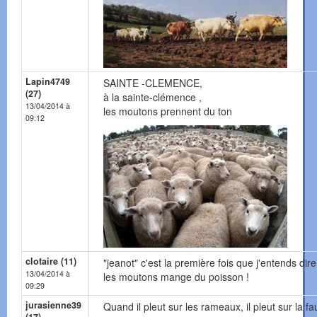
Lapin4749
SAINTE -CLEMENCE,
(27)
à la sainte-clémence ,
13/04/2014 à
les moutons prennent du ton
09:12
clotaire (11)
"jeanot" c'est la première fois que j'entends dir
13/04/2014 à
les moutons mange du poisson !
09:29
jurasienne39
Quand il pleut sur les rameaux, il pleut sur la fau