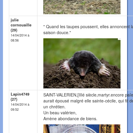
julie
cornouaille
" Quand les taupes poussent, elles annoncent l
(29)
saison douce."
14/04/2014 à
08:56
Lapin4749
SAINT-VALERIEN,[IIIé siècle,martyr.encore paîen
(27)
aurait épousé malgré elle sainte-cécile, qui fit de
14/04/2014 à
un chrétien.
09:52
Un beau valérien,
Amène abondance de biens.