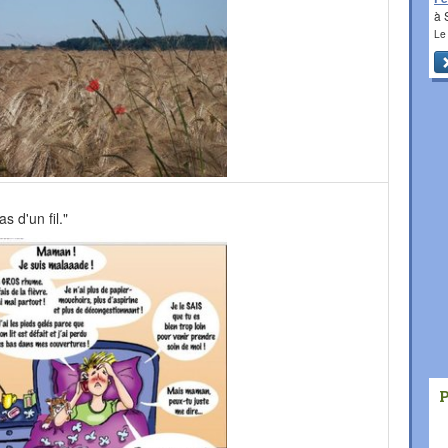
à 
Le
s d'un fil."