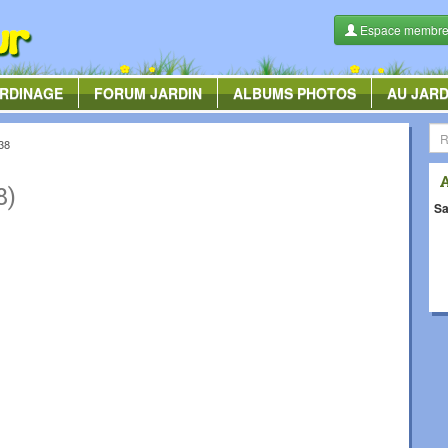
Espace membr
RDINAGE
FORUM
JARDIN
ALBUMS
PHOTOS
AU JARD
38
8)
Sa