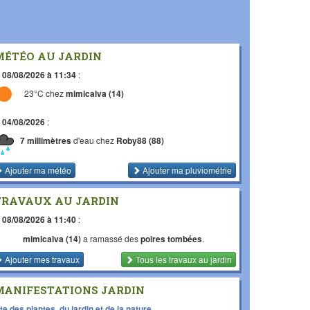
MÉTÉO AU JARDIN
e
08/08/2026 à 11:34
:
23°C chez
mimicalva (14)
e
04/08/2026
:
7 millimètres
d'eau chez
Roby88 (88)
Ajouter ma météo
Ajouter ma pluviométrie
TRAVAUX AU JARDIN
e
08/08/2026 à 11:40
:
mimicalva (14)
a ramassé des
poires tombées
.
Ajouter mes travaux
Tous les travaux
au jardin
MANIFESTATIONS JARDIN
te des plantes, du jardin et de la nature