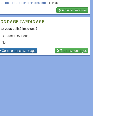
Un petit bout de chemin ensemble
(01/08)
Accéder au forum
SONDAGE JARDINAGE
ez vous utilisé les oyas ?
Oui (racontez-nous)
Non
Commenter
ce sondage
Tous les sondages