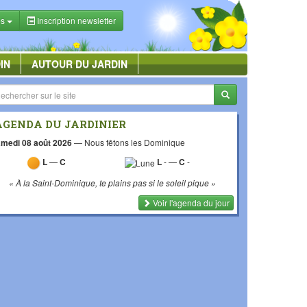
es
Inscription newsletter
IN
AUTOUR DU JARDIN
AGENDA DU JARDINIER
medi 08 août 2026
—
Nous fêtons les Dominique
L
—
C
L
-
—
C
-
« À la Saint-Dominique, te plains pas si le soleil pique »
Voir l'agenda du jour