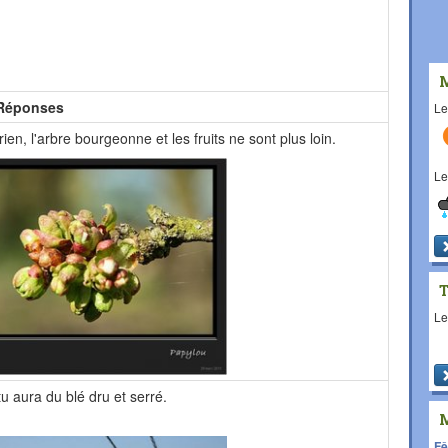
Réponses
L
rien, l'arbre bourgeonne et les fruits ne sont plus loin.
L
L
 tu aura du blé dru et serré.
Fê