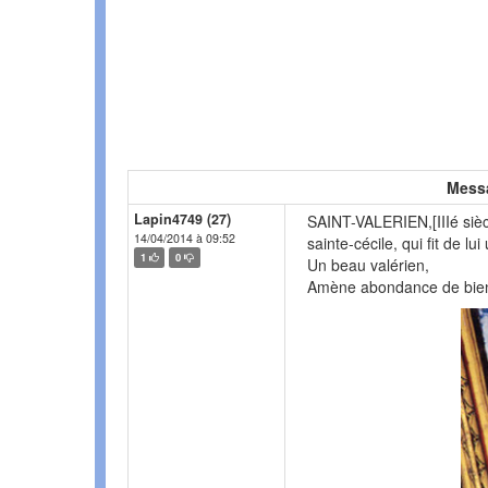
Mess
Lapin4749 (27)
SAINT-VALERIEN,[IIIé siècl
14/04/2014 à 09:52
sainte-cécile, qui fit de lui
1
0
Un beau valérien,
Amène abondance de bie