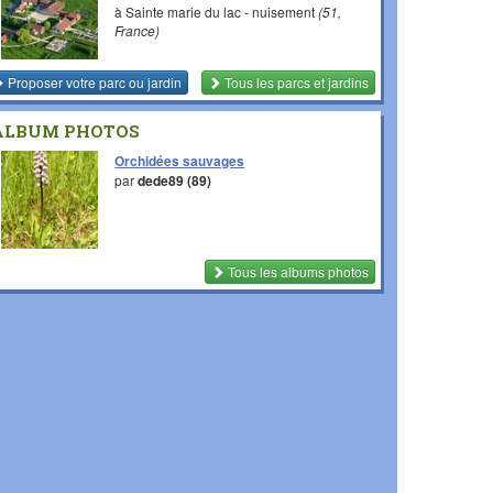
à Sainte marie du lac - nuisement
(51,
France)
Proposer votre parc ou jardin
Tous les parcs et jardins
ALBUM PHOTOS
Orchidées sauvages
par
dede89 (89)
Tous les albums photos