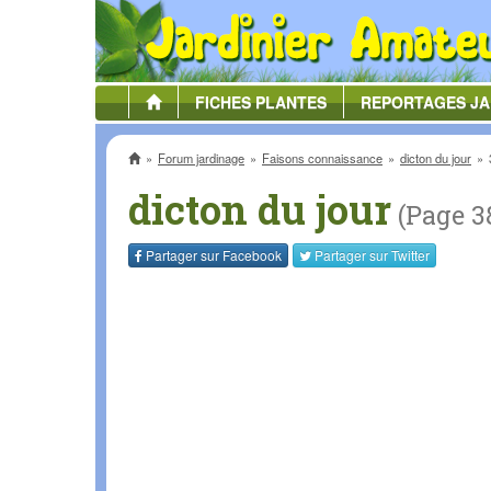
FICHES
PLANTES
REPORTAGES
JA
Accueil
Forum jardinage
Faisons connaissance
dicton du jour
dicton du jour
(Page 3
Partager sur
Facebook
Partager sur
Twitter