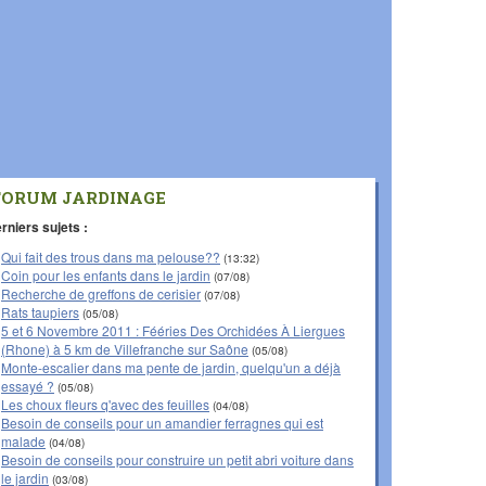
FORUM JARDINAGE
rniers sujets :
Qui fait des trous dans ma pelouse??
(13:32)
Coin pour les enfants dans le jardin
(07/08)
Recherche de greffons de cerisier
(07/08)
Rats taupiers
(05/08)
5 et 6 Novembre 2011 : Fééries Des Orchidées À Liergues
(Rhone) à 5 km de Villefranche sur Saône
(05/08)
Monte-escalier dans ma pente de jardin, quelqu'un a déjà
essayé ?
(05/08)
Les choux fleurs q'avec des feuilles
(04/08)
Besoin de conseils pour un amandier ferragnes qui est
malade
(04/08)
Besoin de conseils pour construire un petit abri voiture dans
le jardin
(03/08)