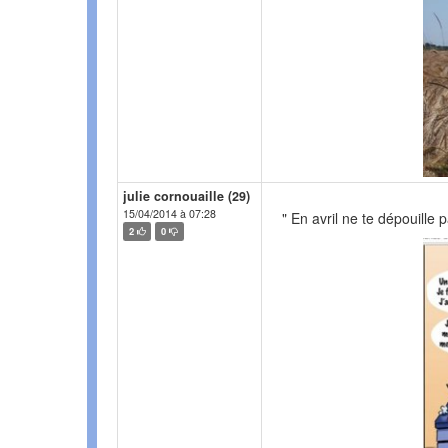
julie cornouaille (29)
15/04/2014 à 07:28
" En avril ne te dépouille pa
2
0