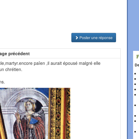
Poster une réponse
age précédent
e,martyr.encore paîen ,il aurait épousé malgré elle
De
 un chrétien.
ns.