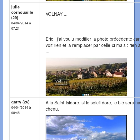
julie
cornouaille
VOLNAY ...
(29)
04/04/2014 à
07:21
Eric : j'ai voulu modifier la photo précédente ca
voit rien et la remplacer par celle-ci mais : rien à
...
garry (26)
A la Saint Isidore, si le soleil dore, le blé sera h
04/04/2014 à
chenu.
08:45