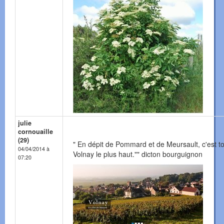
julie
cornouaille
(29)
" En dépit de Pommard et de Meursault, c'est t
04/04/2014 à
Volnay le plus haut."" dicton bourguignon
07:20