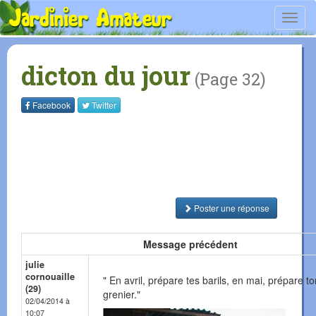
Toggl
navig
dicton du jour
(Page 32)
Facebook
Twitter
Poster une réponse
Message précédent
julie
cornouaille
" En avril, prépare tes barils, en mai, prépare to
(29)
grenier."
02/04/2014 à
10:07