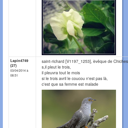
Lapin4749
saint-richard [V1197_1253], èvêque de Chiches
(27)
s,il pleut le trois,
03/04/2014 à
il pleuvra tout le mois
08:51
si le trois avril le coucou n'est pas là,
c'est que sa femme est malade