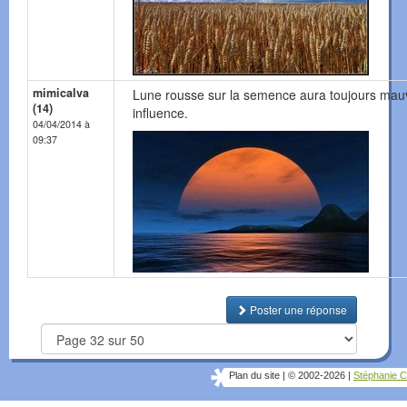
mimicalva
Lune rousse sur la semence aura toujours mau
(14)
influence.
04/04/2014 à
09:37
Poster une réponse
Plan du site
|
© 2002-2026
|
Stéphanie C