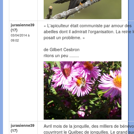
jurasienne39
« L'apiculteur était communiste par amour des
(17)
abeilles dont il admirait l'organisation. La reine l
03/04/2014 à
posait un problème. »
09:02
de Gilbert Cesbron
riions un peu ........
jurasienne39
Avril mois de la jonquille, des milliers de bénévo
(17)
couvriront le Québec de jonquilles. Le grand s