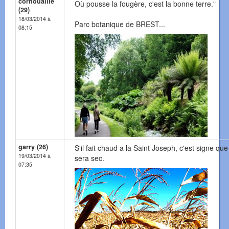
cornouaille
Où pousse la fougère, c'est la bonne terre."
(29)
18/03/2014 à
Parc botanique de BREST...
08:15
garry (26)
S'il fait chaud a la Saint Joseph, c'est signe que 
19/03/2014 à
sera sec.
07:35