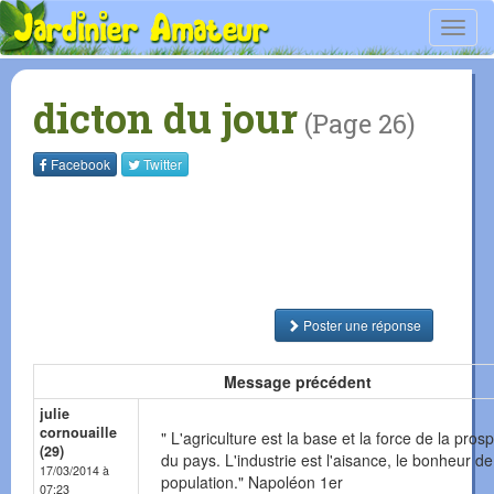
Toggl
navig
dicton du jour
(Page 26)
Facebook
Twitter
Poster une réponse
Message précédent
julie
cornouaille
" L'agriculture est la base et la force de la prosp
(29)
du pays. L'industrie est l'aisance, le bonheur de
17/03/2014 à
population." Napoléon 1er
07:23