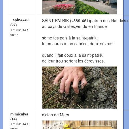
Lapin4749
SAINT-PATRIK (v389-461)patron des irlandais.
(27)
au pays de Galles,vendu en Irlande
17/03/2014 à
08:37
sème tes pois à la saint-patrik;
tu en auras à ton caprice.[deux-sèvres]
quand il fait doux a la saint-patrik,
de leur trou sortent les écrevisses.
mimicalva
dicton de Mars
(14)
17/03/2014 à
08:59