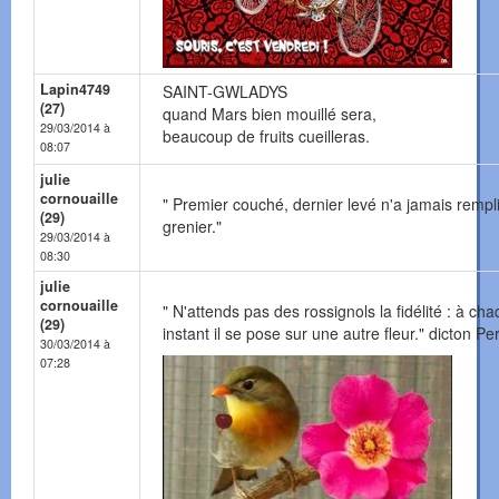
Lapin4749
SAINT-GWLADYS
(27)
quand Mars bien mouillé sera,
29/03/2014 à
beaucoup de fruits cueilleras.
08:07
julie
cornouaille
" Premier couché, dernier levé n'a jamais rempl
(29)
grenier."
29/03/2014 à
08:30
julie
cornouaille
" N'attends pas des rossignols la fidélité : à ch
(29)
instant il se pose sur une autre fleur." dicton Pe
30/03/2014 à
07:28