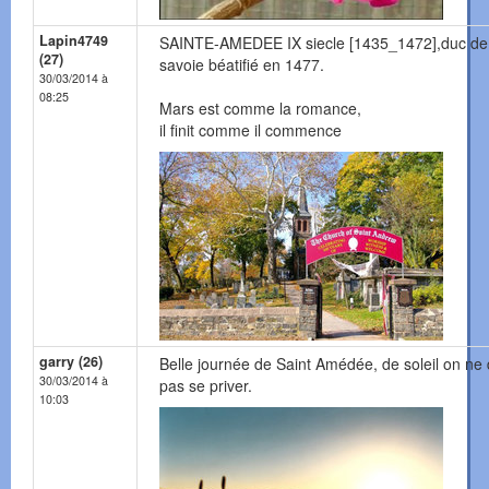
Lapin4749
SAINTE-AMEDEE IX siecle [1435_1472],duc de
(27)
savoie béatifié en 1477.
30/03/2014 à
08:25
Mars est comme la romance,
il finit comme il commence
garry (26)
Belle journée de Saint Amédée, de soleil on ne
30/03/2014 à
pas se priver.
10:03