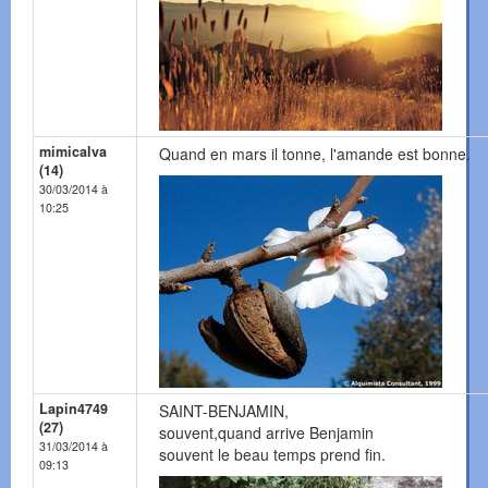
mimicalva
Quand en mars il tonne, l'amande est bonne.
(14)
30/03/2014 à
10:25
Lapin4749
SAINT-BENJAMIN,
(27)
souvent,quand arrive Benjamin
31/03/2014 à
souvent le beau temps prend fin.
09:13