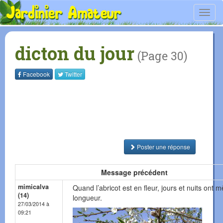
Toggl
navig
dicton du jour
(Page 30)
Facebook
Twitter
Poster une réponse
Message précédent
mimicalva
Quand l’abricot est en fleur, jours et nuits ont
(14)
longueur.
27/03/2014 à
09:21