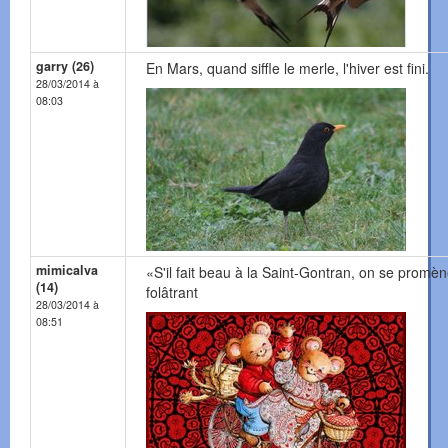
garry (26)
En Mars, quand siffle le merle, l'hiver est fini.
28/03/2014 à
08:03
mimicalva
«S'il fait beau à la Saint-Gontran, on se promè
(14)
folâtrant
28/03/2014 à
08:51