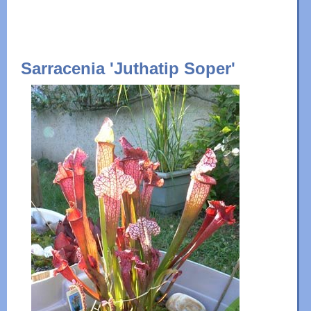
Sarracenia 'Juthatip Soper'