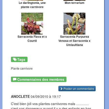
Le darlingtonia, une
Mon terrarium
plante carnivore
Sarracenia Flava et x
Sarracenia Purpurea
Courtii
Venosa et Sarracenia x
Umlauftiana
Tags
Plante carnivore
Commentaires des membres
Poster un commentaire
ANOCLETE
04/09/2010 à 19:17
C'est bien joli vos plantes carnivores mais .............
c'est pas dangereux quand il y a des enfants en bas