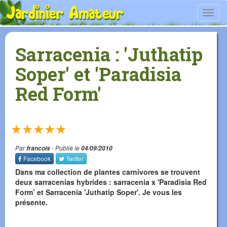
Toggl
navig
Sarracenia : 'Juthatip
Soper' et 'Paradisia
Red Form'
★
★
★
★
★
Par
francois
- Publié le
04/09/2010
Facebook
Twitter
Dans ma collection de plantes carnivores se trouvent
deux sarracenias hybrides : sarracenia x 'Paradisia Red
Form’ et Sarracenia 'Juthatip Soper'. Je vous les
présente.