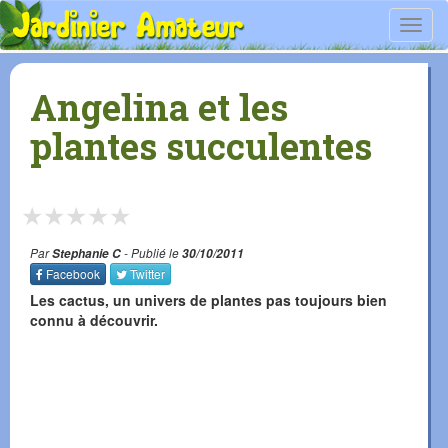
Toggl
navig
Angelina et les
plantes succulentes
★
★
★
★
★
Par
Stephanie C
- Publié le
30/10/2011
Facebook
Twitter
Les cactus, un univers de plantes pas toujours bien
connu à découvrir.