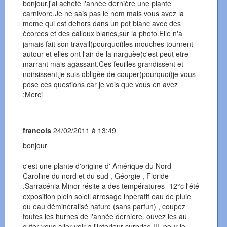
bonjour,j'ai achetè l'annèe dernière une plante
carnivore.Je ne sais pas le nom mais vous avez la
meme qui est dehors dans un pot blanc avec des
ècorces et des calloux blancs,sur la photo.Elle n'a
jamais fait son travail(pourquoi)les mouches tournent
autour et elles ont l'air de la narguèe(c'est peut etre
marrant mais agassant.Ces feuilles grandissent et
noirsissent,je suis obligèe de couper(pourquoi)je vous
pose ces questions car je vois que vous en avez
;Merci
francois
24/02/2011 à 13:49
bonjour
c'est une plante d'origine d' Amérique du Nord
Caroline du nord et du sud , Géorgie , Floride
.Sarracénia Minor résite a des températures -12°c l'été
exposition plein soleil arrosage inperatif eau de pluie
ou eau déminéralisé nature (sans parfun) , coupez
toutes les hurnes de l'année derniere. ouvez les au
cuter vous aller voir a l'interieur surprise !!!. pour le