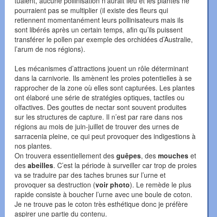
tuaient, aucune pollinisation n’aurait lieu et les plantes ne
pourraient pas se multiplier (il existe des fleurs qui
retiennent momentanément leurs pollinisateurs mais ils
sont libérés après un certain temps, afin qu’ils puissent
transférer le pollen par exemple des orchidées d’Australie,
l’arum de nos régions).
Les mécanismes d’attractions jouent un rôle déterminant
dans la carnivorie. Ils amènent les proies potentielles à se
rapprocher de la zone où elles sont capturées. Les plantes
ont élaboré une série de stratégies optiques, tactiles ou
olfactives. Des gouttes de nectar sont souvent produites
sur les structures de capture. Il n’est par rare dans nos
régions au mois de juin-juillet de trouver des urnes de
sarracenia pleine, ce qui peut provoquer des indigestions à
nos plantes.
On trouvera essentiellement des
guêpes
, des
mouches
et
des
abeilles
. C’est la période à surveiller car trop de proies
va se traduire par des taches brunes sur l’urne et
provoquer sa destruction (
voir photo
). Le remède le plus
rapide consiste à boucher l’urne avec une boule de coton.
Je ne trouve pas le coton très esthétique donc je préfère
aspirer une partie du contenu.