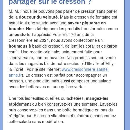
partager sur le cresson ?
M. M. : nous ne pouvons pas parler de cresson sans parler
de la
douceur du velouté
. Mais le cresson de fontaine est
avant tout une salade avec une
saveur piquante en
bouche
. Nous fabriquons des produits transformés comme
un
pesto
fort apprécié. Pour les 170 ans de la
cressonnière en 2024, nous avons confectionné un
houmous
à base de cresson, de lentilles corail et de citron
confit. Une recette originale, uniquement faite pour
l’anniversaire, non renouvelée. Nos produits sont en vente
dans les magasins bio de notre secteur (d’Itteville et Milly-
la-Forêt - voir le site internet
www.cressonniere-sainte-
anne.fr
). Le cresson est parfait pour accompagner un
poisson, une omelette mais aussi composer une salade
avec des betteraves ou une quiche verte.
Une fois les feuilles cueillies ou achetées,
mangez-les
rapidement
ou bien conservez-les une semaine. Lavez-les
puis conservez-les dans une boîte hermétique en bas du
réfrigérateur. Riche en vitamines et minéraux, consommez
cette salade sans modération.