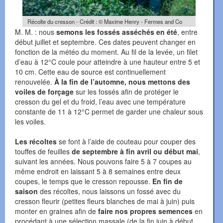
Récolte du cresson - Crédit : © Maxime Henry - Fermes and Co
M. M. : nous
semons les fossés asséchés en été
, entre
début juillet et septembre. Ces dates peuvent changer en
fonction de la météo du moment. Au fil de la levée, un filet
d’eau à 12°C coule pour atteindre à une hauteur entre 5 et
10 cm. Cette eau de source est continuellement
renouvelée.
À la fin de l’automne, nous mettons des
voiles de forçage
sur les fossés afin de protéger le
cresson du gel et du froid, l’eau avec une température
constante de 11 à 12°C permet de garder une chaleur sous
les voiles.
Les récoltes
se font à l’aide de couteau pour couper des
touffes de feuilles
de septembre à fin avril ou début mai
,
suivant les années. Nous pouvons faire 5 à 7 coupes au
même endroit en laissant 5 à 8 semaines entre deux
coupes, le temps que le cresson repousse.
En fin de
saison
des récoltes, nous laissons un fossé avec du
cresson fleurir (petites fleurs blanches de mai à juin) puis
monter en graines afin de
faire nos propres semences
en
procédant à une sélection massale (de la fin juin à début