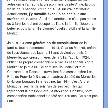
autre oncle j’ai repris la cressonnière Sainte-Anne, la plus
vieille de l’Essonne, créée en 1854, un vrai patrimoine.
Actuellement,
j’y travaille avec un salarié sur une
surface de 70 ares
. Au fil des années, ce n’est pas moins
de 3 familles qui ont occupé les lieux, la famille Doublet /
Lefèvre, puis la famille Lionnet / Juelle / Sibilia et la famille
Morizot.
Je suis la
4 ème génération de cressiculteur
de la
famille, tout a commencé en 1914, Charles Morizot, enfant
de l’assistance publique, a 13 ans devient commis à
Méréville, aux cressonnières de la Villa Paul. En 1924, il
obtient sa propre cressonnière à Saclas et son fils André
Morizot se joint à lui. Ce sont ses fils Jean-Pierre et
Christian puis Denis qui travaillent à la cressonnière Les
Prés de Fouville à Saclas et d’autres du côté de Méréville,
D’Huison-Longueville et Baulne. En 1984, c’est André
Morizot et ses fils (je suis l’un de ses petit-fils) qui
reprennent la cressonnière Sainte-Anne. En 2024, notre
cressonnière traditionnelle a fêté ses 170 ans. Ce n’est pas
rien.