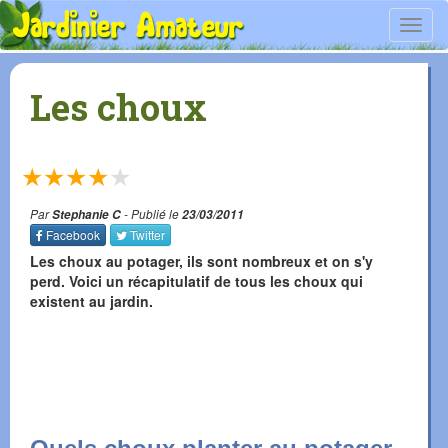
Toggl
navig
Les choux
★
★
★
★
★
Par
Stephanie C
- Publié le
23/03/2011
Facebook
Twitter
Les choux au potager, ils sont nombreux et on s'y
perd. Voici un récapitulatif de tous les choux qui
existent au jardin.