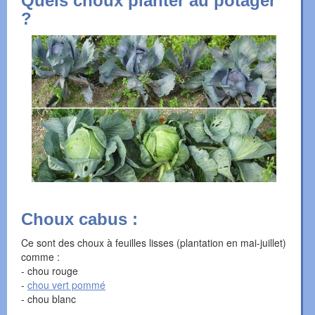
Quels choux planter au potager
?
Choux cabus :
Ce sont des choux à feuilles lisses (plantation en mai-juillet)
comme :
- chou rouge
-
chou vert pommé
- chou blanc