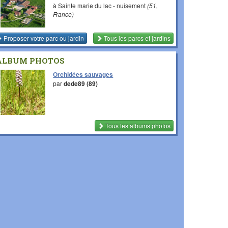
à Sainte marie du lac - nuisement
(51,
France)
Proposer votre parc ou jardin
Tous les parcs et jardins
ALBUM PHOTOS
Orchidées sauvages
par
dede89 (89)
Tous les albums photos