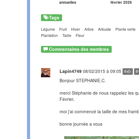
annuelles
février 2026
Tags
Légume
Fruit
Hiver
Arbre
Arbuste
Plante verte
Plantation
Taille
Fleur
Commentaires des membres
Lapin4749
08/02/2015 à 09:05
0
0
Bonjour STEPHANIE.C.
merci Stéphanie de nous rappelez les que
Février,
moi j'ai commencé la taille de mes framb
bonne journée a vous