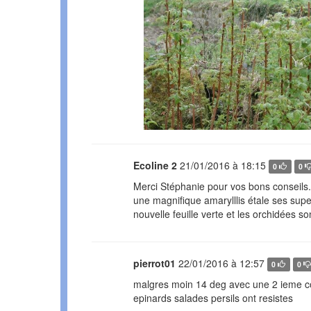
Ecoline 2
21/01/2016 à 18:15
0
0
Merci Stéphanie pour vos bons conseils. 
une magnifique amarylllis étale ses sup
nouvelle feuille verte et les orchidées son
pierrot01
22/01/2016 à 12:57
0
0
malgres moin 14 deg avec une 2 ieme co
epinards salades persils ont resistes