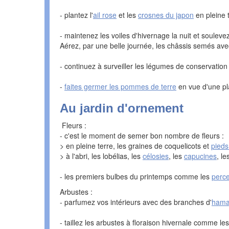
- plantez l'
ail rose
et les
crosnes du japon
en pleine 
- maintenez les voiles d'hivernage la nuit et souleve
Aérez, par une belle journée, les châssis semés av
- continuez à surveiller les légumes de conservation 
-
faites germer les pommes de terre
en vue d'une pla
Au jardin d'ornement
Fleurs :
- c'est le moment de semer bon nombre de fleurs :
> en pleine terre, les graines de coquelicots et
pieds
> à l'abri, les lobélias, les
célosies
, les
capucines
, l
- les premiers bulbes du printemps comme les
perc
Arbustes :
- parfumez vos intérieurs avec des branches d'
hama
- taillez les arbustes à floraison hivernale comme le