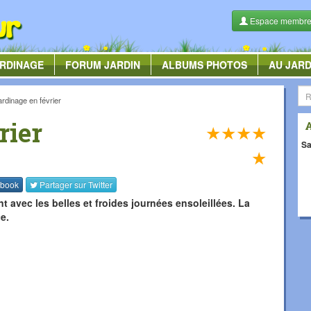
Espace membr
RDINAGE
FORUM
JARDIN
ALBUMS
PHOTOS
AU JARD
ardinage en février
rier
★
★
★
★
Sa
★
book
Partager sur
Twitter
ent avec les belles et froides journées ensoleillées. La
e.