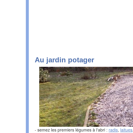
Au jardin potager
- semez les premiers légumes à l'abri :
radis
,
laitues