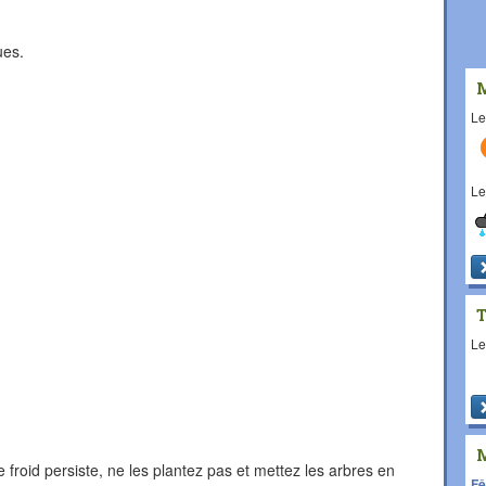
ues.
L
L
L
le froid persiste, ne les plantez pas et mettez les arbres en
Fê