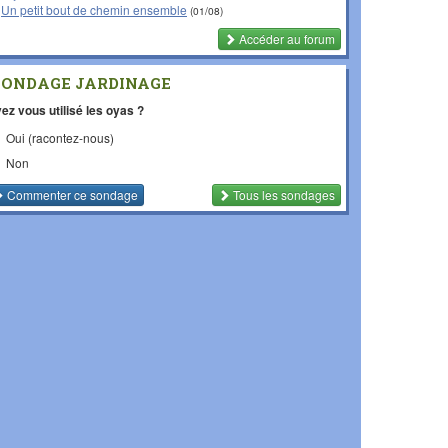
Un petit bout de chemin ensemble
(01/08)
Accéder au forum
SONDAGE JARDINAGE
ez vous utilisé les oyas ?
Oui (racontez-nous)
Non
Commenter
ce sondage
Tous les sondages