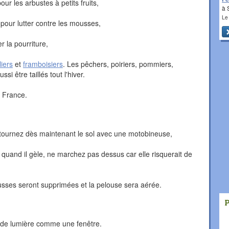
r les arbustes à petits fruits,
à 
Le
 pour lutter contre les mousses,
r la pourriture,
liers
et
framboisiers
. Les pêchers, poiriers, pommiers,
i être taillés tout l'hiver.
a France.
tournez dès maintenant le sol avec une motobineuse,
 quand il gèle, ne marchez pas dessus car elle risquerait de
mousses seront supprimées et la pelouse sera aérée.
ce de lumière comme une fenêtre.