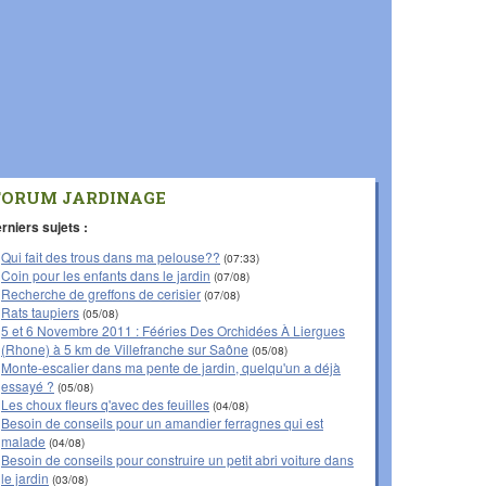
FORUM JARDINAGE
rniers sujets :
Qui fait des trous dans ma pelouse??
(07:33)
Coin pour les enfants dans le jardin
(07/08)
Recherche de greffons de cerisier
(07/08)
Rats taupiers
(05/08)
5 et 6 Novembre 2011 : Fééries Des Orchidées À Liergues
(Rhone) à 5 km de Villefranche sur Saône
(05/08)
Monte-escalier dans ma pente de jardin, quelqu'un a déjà
essayé ?
(05/08)
Les choux fleurs q'avec des feuilles
(04/08)
Besoin de conseils pour un amandier ferragnes qui est
malade
(04/08)
Besoin de conseils pour construire un petit abri voiture dans
le jardin
(03/08)