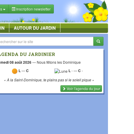
es
Inscription newsletter
IN
AUTOUR DU JARDIN
AGENDA DU JARDINIER
medi 08 août 2026
—
Nous fêtons les Dominique
L
—
C
L
-
—
C
-
« À la Saint-Dominique, te plains pas si le soleil pique »
Voir l'agenda du jour