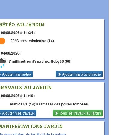
MÉTÉO AU JARDIN
e
08/08/2026 à 11:34
:
23°C chez
mimicalva (14)
e
04/08/2026
:
7 millimètres
d'eau chez
Roby88 (88)
Ajouter ma météo
Ajouter ma pluviométrie
TRAVAUX AU JARDIN
e
08/08/2026 à 11:40
:
mimicalva (14)
a ramassé des
poires tombées
.
Ajouter mes travaux
Tous les travaux
au jardin
MANIFESTATIONS JARDIN
te des plantes, du jardin et de la nature