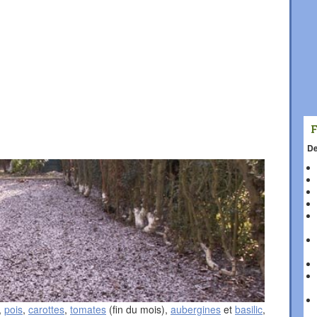
De
,
pois
,
carottes
,
tomates
(fin du mois),
aubergines
et
basilic
,