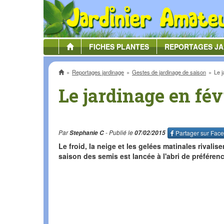
FICHES
PLANTES
REPORTAGES
JA
Accueil
Reportages jardinage
Gestes de jardinage de saison
Le j
Le jardinage en fév
Par
Stephanie C
- Publié le
07/02/2015
Partager sur
Face
Le froid, la neige et les gelées matinales rivalis
saison des semis est lancée à l'abri de préférenc