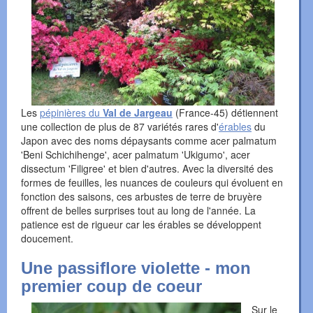
Les
pépinières du
Val de Jargeau
(France-45) détiennent
une collection de plus de 87 variétés rares d'
érables
du
Japon avec des noms dépaysants comme acer palmatum
'Beni Schichihenge', acer palmatum 'Ukigumo', acer
dissectum 'Filigree' et bien d'autres. Avec la diversité des
formes de feuilles, les nuances de couleurs qui évoluent en
fonction des saisons, ces arbustes de terre de bruyère
offrent de belles surprises tout au long de l'année. La
patience est de rigueur car les érables se développent
doucement.
Une passiflore violette - mon
premier coup de coeur
Sur le