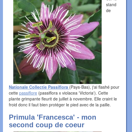
stand
de
Nationale Collectie Passiflora
(Pays-Bas), j'ai flashé pour
cette
passiflore
(passiflora x violacea 'Victoria'). Cette
plante grimpante fleurit de juillet à novembre. Elle craint le
froid donc il faut bien protéger le pied avec de la paille.
Primula 'Francesca' - mon
second coup de coeur