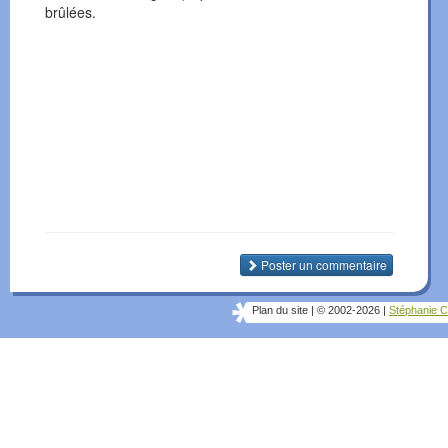
brûlées.
Poster un commentaire
Plan du site
|
© 2002-2026
|
Stéphanie C