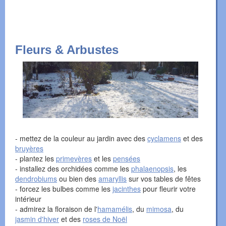
Fleurs & Arbustes
- mettez de la couleur au jardin avec des
cyclamens
et des
bruyères
- plantez les
primevères
et les
pensées
- installez des orchidées comme les
phalaenopsis
, les
dendrobiums
ou bien des
amaryllis
sur vos tables de fêtes
- forcez les bulbes comme les
jacinthes
pour fleurir votre
intérieur
- admirez la floraison de l'
hamamélis
, du
mimosa
, du
jasmin d'hiver
et des
roses de Noël