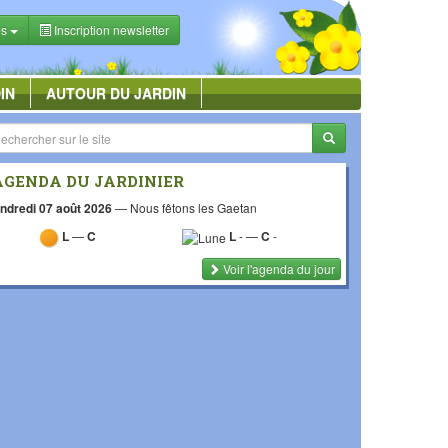
es
Inscription newsletter
IN
AUTOUR DU JARDIN
AGENDA DU JARDINIER
ndredi 07 août 2026
—
Nous fêtons les Gaetan
L
—
C
L
-
—
C
-
Voir l'agenda du jour