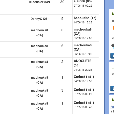
alain86 (86)
30
le censier (62)
27/06/16 05:22
baboutine (17)
5
DannyC (25)
L
14/06/16 13:28
machouka8
0
machouka8
(CA)
(CA)
L
05/06/16 17:08
machouka8
6
machouka8
(CA)
(CA)
05/06/16 16:03
ANOCLETE
2
machouka8
(33)
(CA)
04/06/16 20:23
L
Cerise51 (51)
1
machouka8
04/06/16 19:58
(CA)
Cerise51 (51)
3
machouka8
31/05/16 09:22
(CA)
Cerise51 (51)
1
machouka8
Fê
31/05/16 08:40
(CA)
à