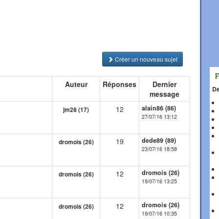
Créer un nouveau sujet
Auteur
Réponses
Dernier
De
message
alain86 (86)
12
jm28 (17)
27/07/16 13:12
dede89 (89)
19
dromois (26)
23/07/16 18:58
dromois (26)
12
dromois (26)
19/07/16 13:25
dromois (26)
12
dromois (26)
19/07/16 10:35