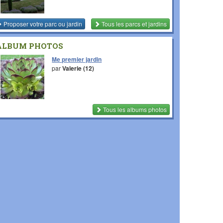
Proposer votre parc ou jardin
Tous les parcs et jardins
ALBUM PHOTOS
Me premier jardin
par
Valerie (12)
Tous les albums photos