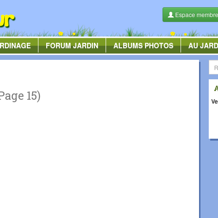
Espace membr
RDINAGE
FORUM
JARDIN
ALBUMS
PHOTOS
AU JARD
Page 15)
Ve