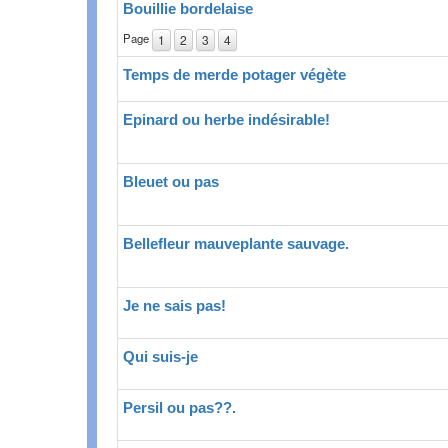
Bouillie bordelaise
Page
1
2
3
4
Temps de merde potager végète
Epinard ou herbe indésirable!
Bleuet ou pas
Bellefleur mauveplante sauvage.
Je ne sais pas!
Qui suis-je
Persil ou pas??.