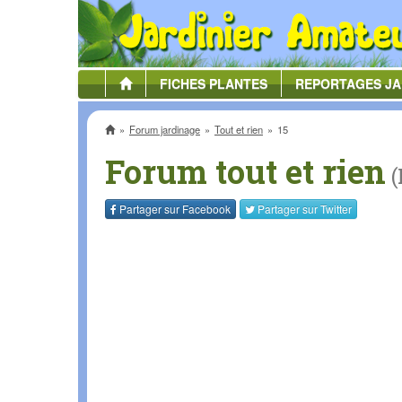
FICHES
PLANTES
REPORTAGES
JA
Accueil
Forum jardinage
Tout et rien
15
Forum tout et rien
(
Partager sur
Facebook
Partager sur
Twitter