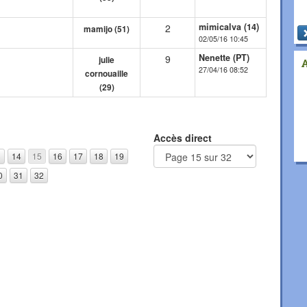
mimicalva (14)
2
mamijo (51)
02/05/16 10:45
Nenette (PT)
9
julie
27/04/16 08:52
cornouaille
(29)
Accès direct
3
14
15
16
17
18
19
0
31
32