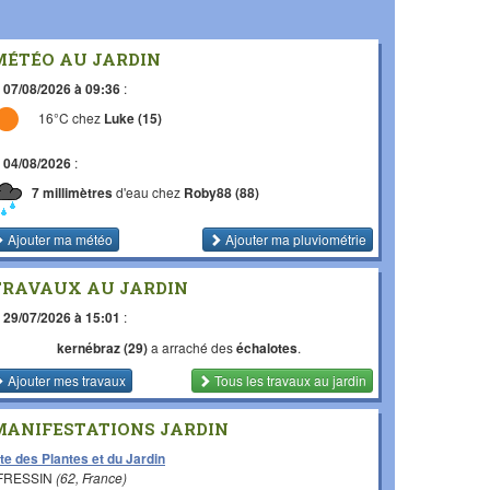
MÉTÉO AU JARDIN
e
07/08/2026 à 09:36
:
16°C chez
Luke (15)
e
04/08/2026
:
7 millimètres
d'eau chez
Roby88 (88)
Ajouter ma météo
Ajouter ma pluviométrie
TRAVAUX AU JARDIN
e
29/07/2026 à 15:01
:
kernébraz (29)
a arraché des
échalotes
.
Ajouter mes travaux
Tous les travaux
au jardin
MANIFESTATIONS JARDIN
te des Plantes et du Jardin
 FRESSIN
(62, France)