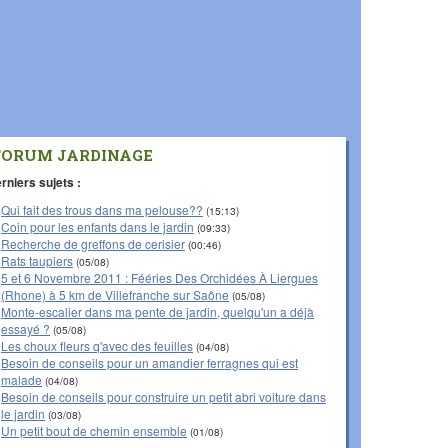
FORUM JARDINAGE
rniers sujets :
Qui fait des trous dans ma pelouse??
(15:13)
Coin pour les enfants dans le jardin
(09:33)
Recherche de greffons de cerisier
(00:46)
Rats taupiers
(05/08)
5 et 6 Novembre 2011 : Fééries Des Orchidées À Liergues
(Rhone) à 5 km de Villefranche sur Saône
(05/08)
Monte-escalier dans ma pente de jardin, quelqu'un a déjà
essayé ?
(05/08)
Les choux fleurs q'avec des feuilles
(04/08)
Besoin de conseils pour un amandier ferragnes qui est
malade
(04/08)
Besoin de conseils pour construire un petit abri voiture dans
le jardin
(03/08)
Un petit bout de chemin ensemble
(01/08)