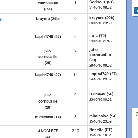
Cerise51 (51)
1
Le
machouka8
31/05/16 08:32
(CA)
bruyere (20b)
0
bruyere (20b)
s
30/05/16 23:39
no L (70)
6
Lapin4749 (27)
29/05/16 21:46
julie
3
julie
cornouaille
cornouaille
(29)
(29)
28/05/16 08:02
Lapin4749 (27)
14
Lapin4749 (27)
24/05/16 23:07
larima49 (56)
9
julie
23/05/16 09:32
cornouaille
(29)
mimicalva (14)
3
mimicalva (14)
15/05/16 23:09
Nenette (PT)
220
ANOCLETE
15/05/16 16:01
(33)