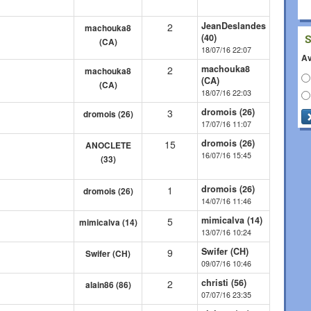
JeanDeslandes
2
machouka8
(40)
(CA)
18/07/16 22:07
Av
machouka8
2
machouka8
(CA)
(CA)
18/07/16 22:03
dromois (26)
3
dromois (26)
17/07/16 11:07
dromois (26)
15
ANOCLETE
16/07/16 15:45
(33)
dromois (26)
1
dromois (26)
14/07/16 11:46
mimicalva (14)
5
mimicalva (14)
13/07/16 10:24
Swifer (CH)
9
Swifer (CH)
09/07/16 10:46
christi (56)
2
alain86 (86)
07/07/16 23:35