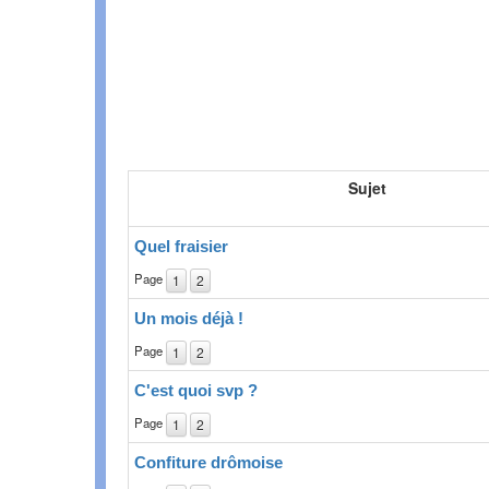
Sujet
Quel fraisier
Page
1
2
Un mois déjà !
Page
1
2
C'est quoi svp ?
Page
1
2
Confiture drômoise