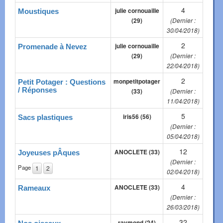
4
julie cornouaille
Moustiques
(29)
(Dernier :
30/04/2018)
2
julie cornouaille
Promenade à Nevez
(29)
(Dernier :
22/04/2018)
2
monpetitpotager
Petit Potager : Questions
/ Réponses
(33)
(Dernier :
11/04/2018)
5
iris56 (56)
Sacs plastiques
(Dernier :
05/04/2018)
12
ANOCLETE (33)
Joyeuses pÂques
(Dernier :
Page
1
2
02/04/2018)
4
ANOCLETE (33)
Rameaux
(Dernier :
26/03/2018)
32
raymond (24)