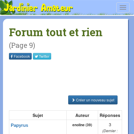
Toggl
navig
Forum tout et rien
(Page 9)
Facebook
Twitter
Créer un nouveau sujet
Sujet
Auteur
Réponses
3
enoline (39)
Papyrus
(Dernier :