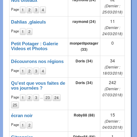
Nos oiseaux
(Dernier :
Page
1
2
3
4
25/03/2018)
11
raymond (24)
Dahlias ,glaieuls
(Dernier :
Page
1
2
24/03/2018)
0
monpetitpotager
Petit Potager : Galerie
Videos et Photos
(33)
34
Doris (34)
Découvrons nos régions
(Dernier :
Page
1
2
3
4
18/03/2018)
242
Doris (34)
Qu'est que vous faites de
vos journées ?
(Dernier :
07/03/2018)
Page
...
1
2
3
23
24
25
15
Roby88 (88)
écran noir
(Dernier :
Page
1
2
04/03/2018)
1
Didier56 (56)