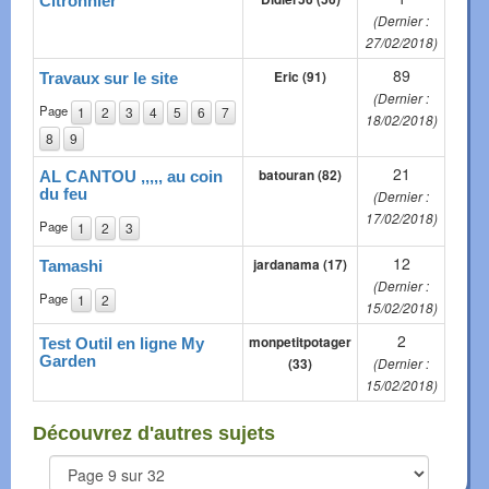
Citronnier
(Dernier :
27/02/2018)
89
Eric (91)
Travaux sur le site
(Dernier :
Page
1
2
3
4
5
6
7
18/02/2018)
8
9
21
batouran (82)
AL CANTOU ,,,,, au coin
du feu
(Dernier :
17/02/2018)
Page
1
2
3
12
jardanama (17)
Tamashi
(Dernier :
Page
1
2
15/02/2018)
2
monpetitpotager
Test Outil en ligne My
Garden
(33)
(Dernier :
15/02/2018)
Découvrez d'autres sujets