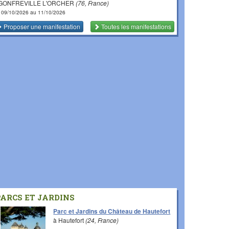
 GONFREVILLE L'ORCHER
(76, France)
 09/10/2026 au 11/10/2026
Proposer une manifestation
Toutes les manifestations
PARCS ET JARDINS
Parc et Jardins du Château de Hautefort
à Hautefort
(24, France)