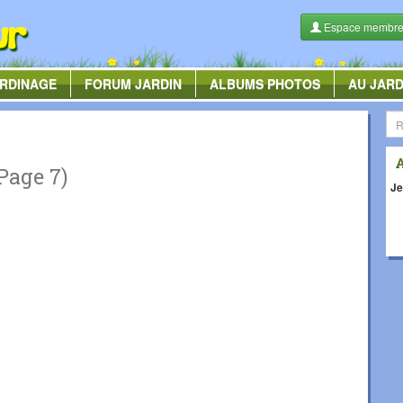
Espace membr
RDINAGE
FORUM
JARDIN
ALBUMS
PHOTOS
AU JARD
Page 7)
Je