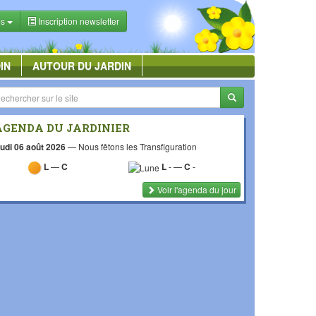
es
Inscription newsletter
IN
AUTOUR DU JARDIN
AGENDA DU JARDINIER
udi 06 août 2026
—
Nous fêtons les Transfiguration
L
—
C
L
-
—
C
-
Voir l'agenda du jour