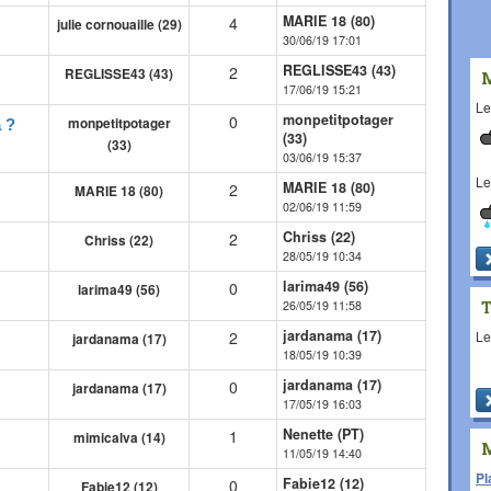
MARIE 18 (80)
4
julie cornouaille (29)
30/06/19 17:01
REGLISSE43 (43)
2
REGLISSE43 (43)
17/06/19 15:21
L
monpetitpotager
0
monpetitpotager
 ?
(33)
(33)
03/06/19 15:37
L
MARIE 18 (80)
2
MARIE 18 (80)
02/06/19 11:59
Chriss (22)
2
Chriss (22)
28/05/19 10:34
larima49 (56)
0
larima49 (56)
26/05/19 11:58
jardanama (17)
L
2
jardanama (17)
18/05/19 10:39
jardanama (17)
0
jardanama (17)
17/05/19 16:03
Nenette (PT)
1
mimicalva (14)
11/05/19 14:40
Pl
Fabie12 (12)
0
Fabie12 (12)