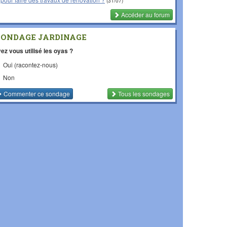
(31/07)
Accéder au forum
SONDAGE JARDINAGE
ez vous utilisé les oyas ?
Oui (racontez-nous)
Non
Commenter
ce sondage
Tous les sondages