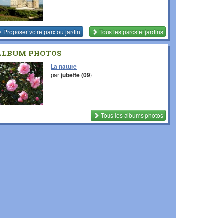
Proposer votre parc ou jardin
Tous les parcs et jardins
ALBUM PHOTOS
La nature
par
jubette (09)
Tous les albums photos