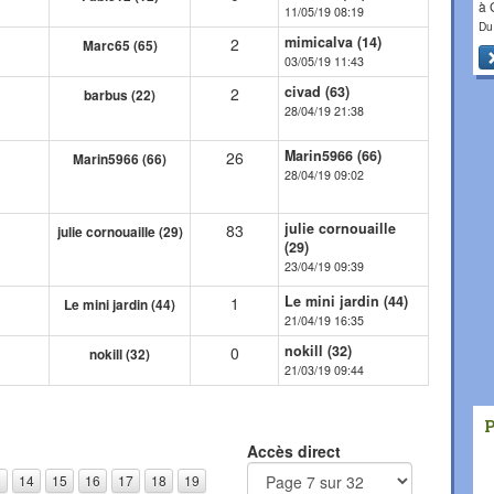
à
11/05/19 08:19
Du
mimicalva (14)
2
Marc65 (65)
03/05/19 11:43
civad (63)
2
barbus (22)
28/04/19 21:38
Marin5966 (66)
26
Marin5966 (66)
28/04/19 09:02
julie cornouaille
83
julie cornouaille (29)
(29)
23/04/19 09:39
Le mini jardin (44)
1
Le mini jardin (44)
21/04/19 16:35
nokill (32)
0
nokill (32)
21/03/19 09:44
Accès direct
3
14
15
16
17
18
19