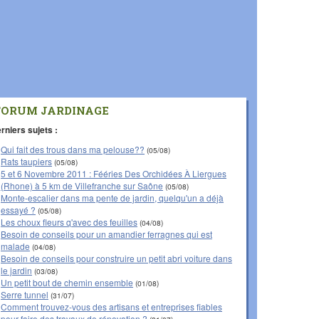
FORUM JARDINAGE
rniers sujets :
Qui fait des trous dans ma pelouse??
(05/08)
Rats taupiers
(05/08)
5 et 6 Novembre 2011 : Fééries Des Orchidées À Liergues
(Rhone) à 5 km de Villefranche sur Saône
(05/08)
Monte-escalier dans ma pente de jardin, quelqu'un a déjà
essayé ?
(05/08)
Les choux fleurs q'avec des feuilles
(04/08)
Besoin de conseils pour un amandier ferragnes qui est
malade
(04/08)
Besoin de conseils pour construire un petit abri voiture dans
le jardin
(03/08)
Un petit bout de chemin ensemble
(01/08)
Serre tunnel
(31/07)
Comment trouvez-vous des artisans et entreprises fiables
pour faire des travaux de rénovation ?