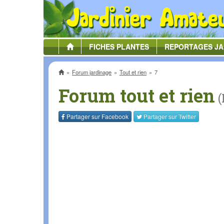
FICHES
PLANTES
REPORTAGES
JA
Accueil
Forum jardinage
Tout et rien
7
Forum tout et rien
(
Partager sur
Facebook
Partager sur
Twitter