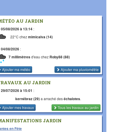
MÉTÉO AU JARDIN
e
05/08/2026 à 13:14
:
22°C chez
mimicalva (14)
e
04/08/2026
:
7 millimètres
d'eau chez
Roby88 (88)
Ajouter ma météo
Ajouter ma pluviométrie
TRAVAUX AU JARDIN
e
29/07/2026 à 15:01
:
kernébraz (29)
a arraché des
échalotes
.
Ajouter mes travaux
Tous les travaux
au jardin
MANIFESTATIONS JARDIN
antes en Fête