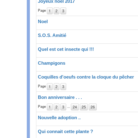
Joyeux noel 2017
Page
1
2
3
Noel
S.O.S. Amitié
Quel est cet insecte qui !!!
Champigons
Coquilles d'oeufs contre la cloque du pêcher
Page
1
2
3
Bon anniversaire . . .
Page
...
1
2
3
24
25
26
Nouvelle adoption ..
Qui connait cette plante ?