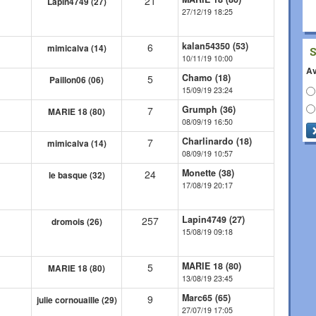
21
Lapin4749 (27)
27/12/19 18:25
kalan54350 (53)
6
mimicalva (14)
10/11/19 10:00
Av
Chamo (18)
5
Paillon06 (06)
15/09/19 23:24
Grumph (36)
7
MARIE 18 (80)
08/09/19 16:50
Charlinardo (18)
7
mimicalva (14)
08/09/19 10:57
Monette (38)
24
le basque (32)
17/08/19 20:17
Lapin4749 (27)
257
dromois (26)
15/08/19 09:18
MARIE 18 (80)
5
MARIE 18 (80)
13/08/19 23:45
Marc65 (65)
9
julie cornouaille (29)
27/07/19 17:05