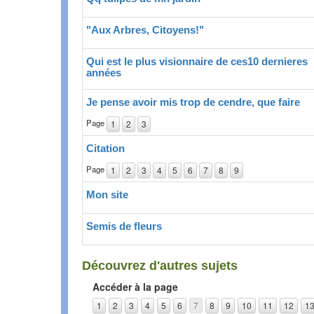
"Aux Arbres, Citoyens!"
Qui est le plus visionnaire de ces10 dernieres
années
Je pense avoir mis trop de cendre, que faire
Page
1
2
3
Citation
Page
1
2
3
4
5
6
7
8
9
Mon site
Semis de fleurs
Découvrez d'autres sujets
Accéder à la page
1
2
3
4
5
6
7
8
9
10
11
12
1