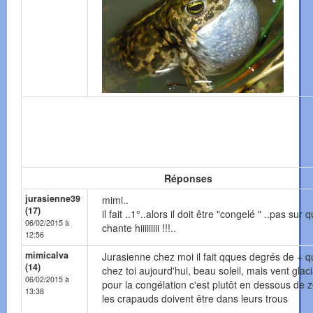
Réponses
jurasienne39
mimi..
(17)
il fait ..1°..alors il doit être "congelé " ..pas sur qu
06/02/2015 à
chante hiiiiiiiii !!!..
12:56
mimicalva
Jurasienne chez moi il fait qques degrés de + 
(14)
chez toi aujourd'hui, beau soleil, mais vent glaci
06/02/2015 à
pour la congélation c'est plutôt en dessous de z
13:38
les crapauds doivent être dans leurs trous