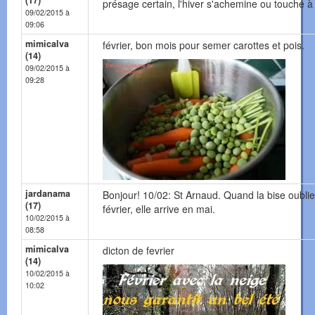
(17)
présage certain, l'hiver s'achemine ou touche à 
09/02/2015 à
09:06
mimicalva
février, bon mois pour semer carottes et pois.
(14)
09/02/2015 à
09:28
jardanama
Bonjour! 10/02: St Arnaud. Quand la bise oublie
(17)
février, elle arrive en mai.
10/02/2015 à
08:58
mimicalva
dicton de fevrier
(14)
10/02/2015 à
10:02