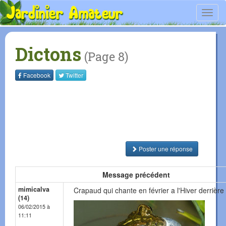
Toggl
navig
Dictons
(Page 8)
Facebook
Twitter
Poster une réponse
Message précédent
mimicalva
Crapaud qui chante en février a l'Hiver derrière 
(14)
06/02/2015 à
11:11