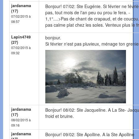
jardanama
Bonjour! 07/02: Ste Eugénie. Si février ne févriè
(17)
pas, tout mois de l'an peu ou prou le fera. -
07/02/2015 à
1,1°....>Pas de chant de crapaud, et de coucou.
08:57
pas calme plat chez les soles. Venteux plus le fr
Lapin4749
bonjour.
(27)
Si février n'est pas pluvieux, ménage ton grenie
07/02/2015 à
09:32
jardanama
Bonjour! 08/02: Ste Jacqueline. A La Ste- Jacqu
(17)
froid et bruine.
08/02/2015 à
09:16
jardanama
Bonjour! 09/02: Ste Apolline. A la Ste Apolline