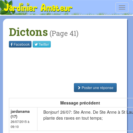
Toggl
navig
Dictons
(Page 41)
Facebook
Twitter
Poster une réponse
Message précédent
jardanama
Bonjour! 26/07: Ste Anne. De Ste Anne à St Lau
(17)
plante des raves en tout temps;
26/07/2015 à
09:10