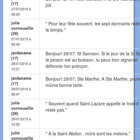
(17)
joli.
27/07/2015 à
08:29
julie
" Pour leur fête souvent, les sept dormants red
cornouaille
le temps."
(29)
27/07/2015 à
08:45
jardanama
Bonjour! 28/07: St Samson. Si le jour de la St
(17)
le pinson est au buisson, tu peux bon vigneron
28/07/2015 à
défoncer ton poinçon.
10:21
jardanama
Bonjour! 29/07: Ste Marthe; A Ste Marthe, prun
(17)
mûres bonne tarte.
29/07/2015 à
08:47
julie
" Souvent quand Saint-Lazare appelle le froid il
cornouaille
reste pas."
(29)
29/07/2015 à
10:30
julie
" A la Saint-Abdon , mûrs sont les melons."
cornouaille