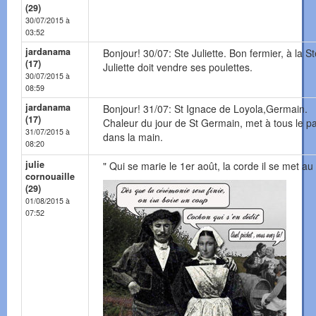
(29)
30/07/2015 à
03:52
jardanama
Bonjour! 30/07: Ste Juliette. Bon fermier, à la St
(17)
Juliette doit vendre ses poulettes.
30/07/2015 à
08:59
jardanama
Bonjour! 31/07: St Ignace de Loyola,Germain.
(17)
Chaleur du jour de St Germain, met à tous le p
31/07/2015 à
dans la main.
08:20
julie
" Qui se marie le 1er août, la corde il se met au 
cornouaille
(29)
01/08/2015 à
07:52