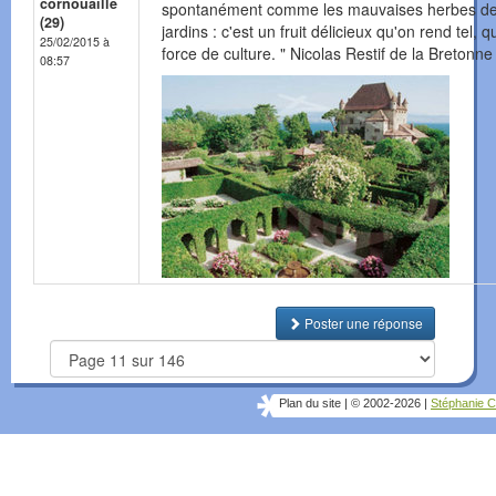
cornouaille
spontanément comme les mauvaises herbes d
(29)
jardins : c'est un fruit délicieux qu'on rend tel, q
25/02/2015 à
force de culture. " Nicolas Restif de la Bretonne
08:57
Poster une réponse
Plan du site
|
© 2002-2026
|
Stéphanie C