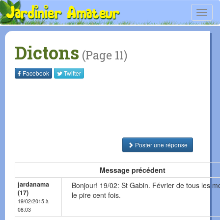
Toggl
navig
Dictons
(Page 11)
Facebook
Twitter
Poster une réponse
Message précédent
jardanama
Bonjour! 19/02: St Gabin. Février de tous les mo
(17)
le pire cent fois.
19/02/2015 à
08:03