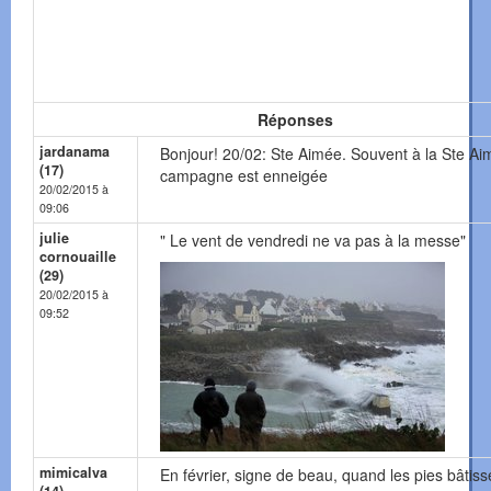
Réponses
jardanama
Bonjour! 20/02: Ste Aimée. Souvent à la Ste Ai
(17)
campagne est enneigée
20/02/2015 à
09:06
julie
" Le vent de vendredi ne va pas à la messe"
cornouaille
(29)
20/02/2015 à
09:52
mimicalva
En février, signe de beau, quand les pies bâtiss