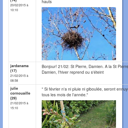
(14)
hauts
20/02/2015 à
10:10
jardanama
Bonjour! 21/02: St Pierre, Damien. A la St Pierr
(17)
Damien, l'hiver reprend ou s'éteint
21/02/2015 à
08:58
julie
" Si février n'a ni pluie ni giboulée, seront ennu
cornouaille
tous les mois de l'année."
(29)
21/02/2015 à
15:10