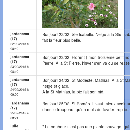
jardanama
Bonjour! 22/02: Ste Isabelle. Neige à la Ste Isab
(17)
fait la fleur plus belle.
22/02/2015 à
08:49
jardanama
Bonjour! 23/02: Florent ( mon troisième petit n
(17)
Pierre. A la St Pierre, l'hiver s'en va ou se resse
23/02/2015 à
08:10
jardanama
Bonjour! 24/02: St Modeste, Mathias. A la St Ma
(17)
neige et glace.
24/02/2015 à
A la St Mathias, la pie fait son nid.
09:00
jardanama
Bonjour! 25/02: St Roméo. Il vaut mieux avoir u
(17)
dans le troupeau, qu'un mois de février trop be
25/02/2015 à
08:21
julie
" Le bonheur n'est pas une plante sauvage, qui 