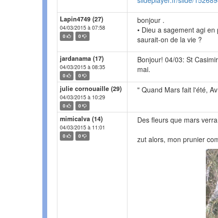
slideplayer.fr/slide/152689
Lapin4749 (27)
bonjour .
04/03/2015 à 07:58
• Dieu a sagement agi en p
0
0
saurait-on de la vie ?
jardanama (17)
Bonjour! 04/03: St Casimi
04/03/2015 à 08:35
mai.
0
0
julie cornouaille (29)
" Quand Mars fait l'été, Av
04/03/2015 à 10:29
0
0
mimicalva (14)
Des fleurs que mars verra
04/03/2015 à 11:01
0
0
zut alors, mon prunier co