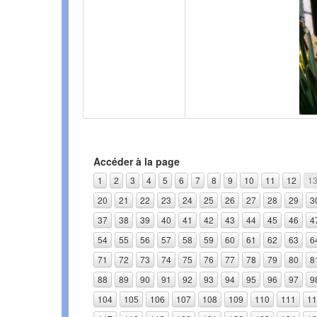
Accéder à la page
1
2
3
4
5
6
7
8
9
10
11
12
1
20
21
22
23
24
25
26
27
28
29
3
37
38
39
40
41
42
43
44
45
46
4
54
55
56
57
58
59
60
61
62
63
6
71
72
73
74
75
76
77
78
79
80
8
88
89
90
91
92
93
94
95
96
97
9
104
105
106
107
108
109
110
111
11