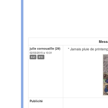
Mess
julie cornouaille (29)
" Jamais pluie de printe
02/03/2015 à 10:31
0
0
Publicité