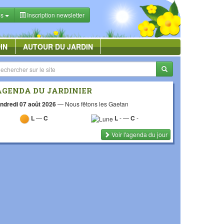
es
Inscription newsletter
IN
AUTOUR DU JARDIN
AGENDA DU JARDINIER
ndredi 07 août 2026
—
Nous fêtons les Gaetan
L
—
C
L
-
—
C
-
Voir l'agenda du jour