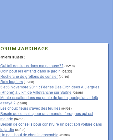
FORUM JARDINAGE
rniers sujets :
Qui fait des trous dans ma pelouse??
(15:13)
Coin pour les enfants dans le jardin
(09:33)
Recherche de greffons de cerisier
(00:46)
Rats taupiers
(05/08)
5 et 6 Novembre 2011 : Fééries Des Orchidées À Liergues
(Rhone) à 5 km de Villefranche sur Saône
(05/08)
Monte-escalier dans ma pente de jardin, quelqu'un a déjà
essayé ?
(05/08)
Les choux fleurs q'avec des feuilles
(04/08)
Besoin de conseils pour un amandier ferragnes qui est
malade
(04/08)
Besoin de conseils pour construire un petit abri voiture dans
le jardin
(03/08)
Un petit bout de chemin ensemble
(01/08)