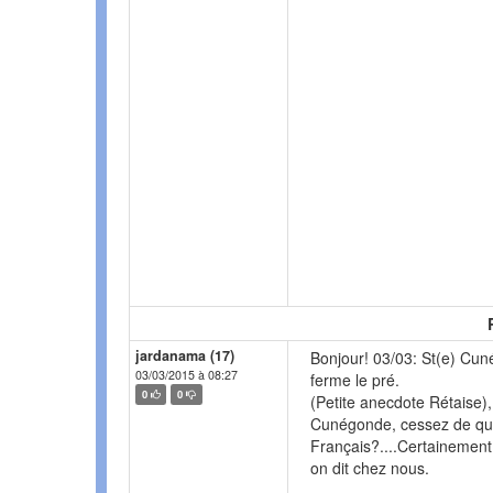
jardanama (17)
Bonjour! 03/03: St(e) Cun
03/03/2015 à 08:27
ferme le pré.
0
0
(Petite anecdote Rétaise)
Cunégonde, cessez de qué
Français?....Certainemen
on dit chez nous.