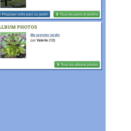
Proposer votre parc ou jardin
Tous les parcs et jardins
ALBUM PHOTOS
Me premier jardin
par
Valerie (12)
Tous les albums photos