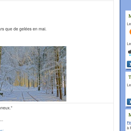
L
ars que de gelées en mai.
L
L
nneux."
..
Fê
à