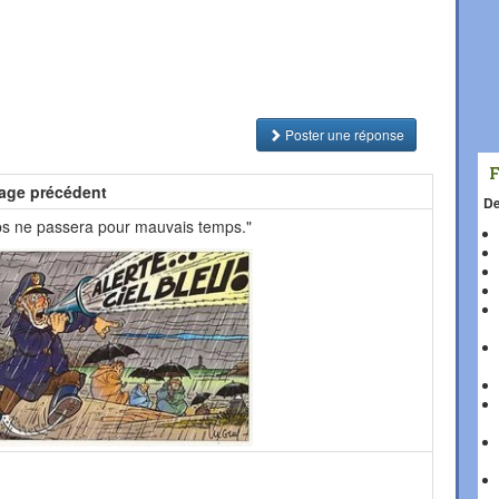
Poster une réponse
age précédent
De
mps ne passera pour mauvais temps."