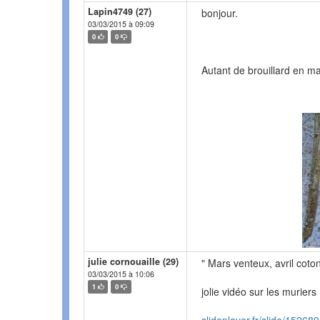
Lapin4749 (27)
bonjour.
03/03/2015 à 09:09
0
0
Autant de brouillard en m
julie cornouaille (29)
" Mars venteux, avril coto
03/03/2015 à 10:06
1
0
jolie vidéo sur les muriers .