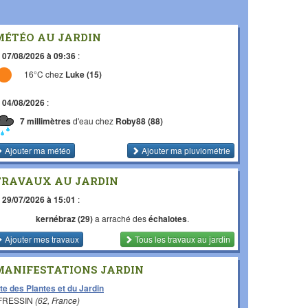
MÉTÉO AU JARDIN
e
07/08/2026 à 09:36
:
16°C chez
Luke (15)
e
04/08/2026
:
7 millimètres
d'eau chez
Roby88 (88)
Ajouter ma météo
Ajouter ma pluviométrie
TRAVAUX AU JARDIN
e
29/07/2026 à 15:01
:
kernébraz (29)
a arraché des
échalotes
.
Ajouter mes travaux
Tous les travaux
au jardin
MANIFESTATIONS JARDIN
te des Plantes et du Jardin
 FRESSIN
(62, France)