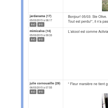
jardanama (17)
Bonjour! 05/03: Ste Olive.
05/03/2015 à 08:17
Tout est perdu!'', il n'a p
0
0
mimicalva (14)
L'alcool est comme Activia : 
05/03/2015 à 09:33
0
0
julie cornouaille (29)
" Fleur marsière ne tient 
06/03/2015 à 07:55
0
0