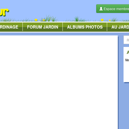
Espace membr
RDINAGE
FORUM
JARDIN
ALBUMS
PHOTOS
AU JARD
Ve