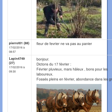
pierrot01 (88)
fleur de fevrier ne va pas au panier
17/02/2016 à
08:57
Lapin4749
bonjour.
(27)
Dictons du 17 février :
17/02/2016 à
Février pluvieux, mars hâleux , bons pour les
09:30
laboureux.
Fossés pleins en février, abondance dans les g