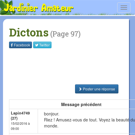
Toggl
navig
Dictons
(Page 97)
Facebook
Twitter
Poster une réponse
Message précédent
Lapin4749
bonjour.
(27)
Riez ! Amusez-vous de tout. Voyez la beauté d
15/02/2016 à
monde.
09:00