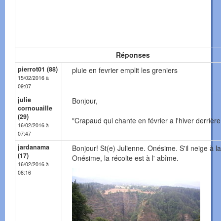
Réponses
pierrot01 (88)
pluie en fevrier emplit les greniers
15/02/2016 à
09:07
julie
Bonjour,
cornouaille
(29)
"Crapaud qui chante en février a l'hiver derrière l
16/02/2016 à
07:47
jardanama
Bonjour! St(e) Julienne. Onésime. S'il neige à l
(17)
Onésime, la récolte est à l' abîme.
16/02/2016 à
08:16