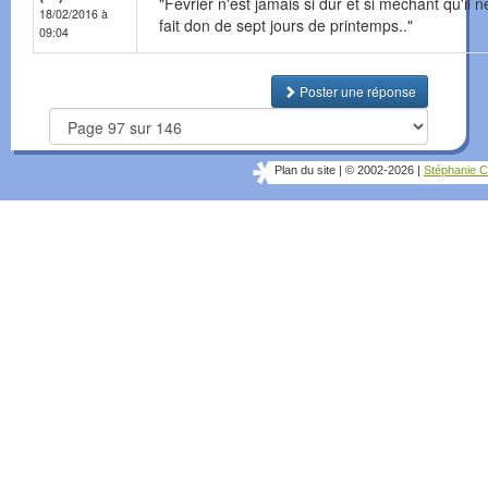
"Février n'est jamais si dur et si méchant qu'il 
18/02/2016 à
fait don de sept jours de printemps.."
09:04
Poster une réponse
Plan du site
|
© 2002-2026
|
Stéphanie C