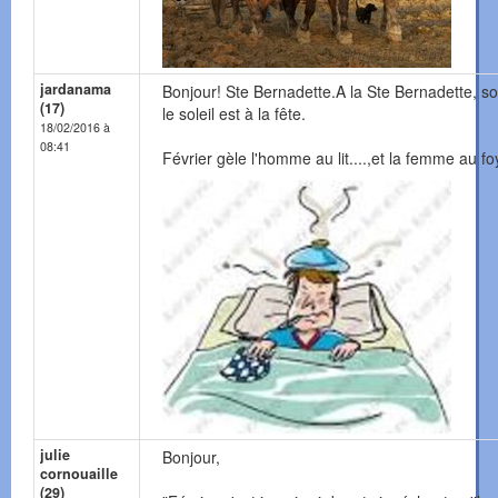
jardanama
Bonjour! Ste Bernadette.A la Ste Bernadette, s
(17)
le soleil est à la fête.
18/02/2016 à
08:41
Février gèle l'homme au lit....,et la femme au fo
julie
Bonjour,
cornouaille
(29)