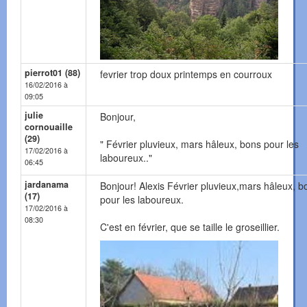
pierrot01 (88)
fevrier trop doux printemps en courroux
16/02/2016 à
09:05
julie
Bonjour,
cornouaille
(29)
" Février pluvieux, mars hâleux, bons pour les
17/02/2016 à
laboureux.."
06:45
jardanama
Bonjour! Alexis Février pluvieux,mars hâleux, b
(17)
pour les laboureux.
17/02/2016 à
08:30
C'est en février, que se taille le groseillier.