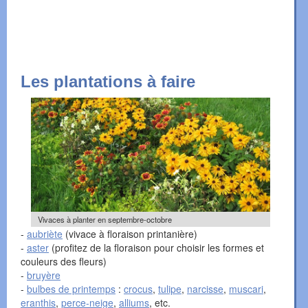
Les plantations à faire
Vivaces à planter en septembre-octobre
-
aubriète
(vivace à floraison printanière)
-
aster
(profitez de la floraison pour choisir les formes et
couleurs des fleurs)
-
bruyère
-
bulbes de printemps
:
crocus
,
tulipe
,
narcisse
,
muscari
,
eranthis
,
perce-neige
,
alliums
, etc.