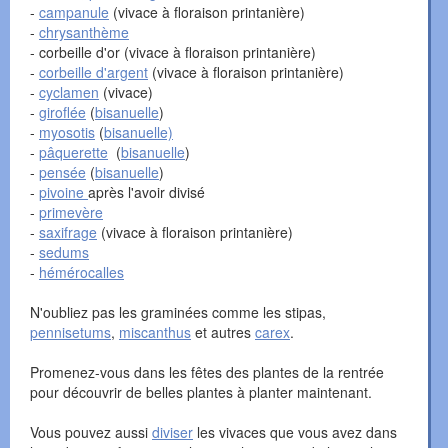
-
campanule
(vivace à floraison printanière)
-
chrysanthème
- corbeille d'or (vivace à floraison printanière)
-
corbeille d'argent
(vivace à floraison printanière)
-
cyclamen
(vivace)
-
giroflée
(
bisanuelle
)
-
myosotis
(
bisanuelle)
-
pâquerette
(
bisanuelle
)
-
pensée
(
bisanuelle
)
-
pivoine
après l'avoir divisé
-
primevère
-
saxifrage
(vivace à floraison printanière)
-
sedums
-
hémérocalles
N'oubliez pas les graminées comme les stipas,
pennisetums
,
miscanthus
et autres
carex
.
Promenez-vous dans les fêtes des plantes de la rentrée
pour découvrir de belles plantes à planter maintenant.
Vous pouvez aussi
diviser
les vivaces que vous avez dans