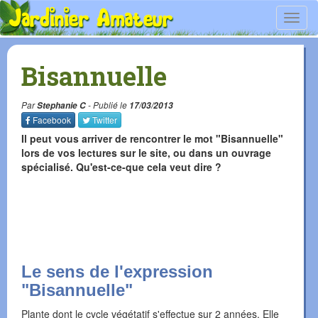
Toggl
navig
Bisannuelle
Par
Stephanie C
- Publié le
17/03/2013
Facebook
Twitter
Il peut vous arriver de rencontrer le mot "Bisannuelle"
lors de vos lectures sur le site, ou dans un ouvrage
spécialisé. Qu'est-ce-que cela veut dire ?
Le sens de l'expression
"Bisannuelle"
Plante dont le cycle végétatif s'effectue sur 2 années. Elle