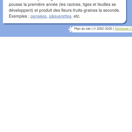
pousse la première année (les racines, tiges et feuilles se
développent) et produit des fleurs-fruits-graines la seconde.
Exemples :
pensées
,
pâquerettes
, etc.
Plan du site
|
© 2002-2026
|
Stéphanie C