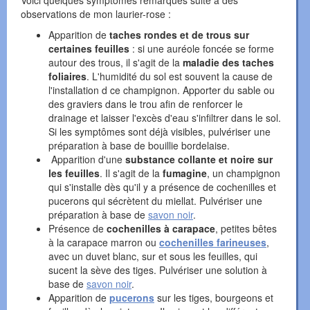
observations de mon laurier-rose :
Apparition de
taches rondes et de trous sur
certaines feuilles
: si une auréole foncée se forme
autour des trous, il s'agit de la
maladie des taches
foliaires
. L'humidité du sol est souvent la cause de
l'installation d ce champignon. Apporter du sable ou
des graviers dans le trou afin de renforcer le
drainage et laisser l'excès d'eau s'infiltrer dans le sol.
Si les symptômes sont déjà visibles, pulvériser une
préparation à base de bouillie bordelaise.
Apparition d'une
substance collante et noire sur
les feuilles
. Il s'agit de la
fumagine
, un champignon
qui s'installe dès qu'il y a présence de cochenilles et
pucerons qui sécrètent du miellat. Pulvériser une
préparation à base de
savon noir
.
Présence de
cochenilles à carapace
, petites bêtes
à la carapace marron ou
cochenilles farineuses
,
avec un duvet blanc,
sur et sous les feuilles, qui
sucent la sève des tiges. Pulvériser une solution à
base de
savon noir
.
Apparition de
pucerons
sur les tiges, bourgeons et