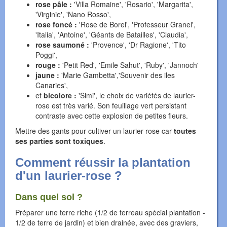
rose pâle :
'Villa Romaine', 'Rosario', 'Margarita',
'Virginie', 'Nano Rosso',
rose foncé :
'Rose de Borel', 'Professeur Granel',
'Italia', 'Antoine', 'Géants de Batailles', 'Claudia',
rose saumoné :
'Provence', 'Dr Ragione', 'Tito
Poggi',
rouge :
'Petit Red', 'Emile Sahut', 'Ruby', 'Jannoch'
jaune :
'Marie Gambetta','Souvenir des iles
Canaries',
et
bicolore :
'Simi', le choix de variétés de laurier-
rose est très varié. Son feuillage vert persistant
contraste avec cette explosion de petites fleurs.
Mettre des gants pour cultiver un laurier-rose car
toutes
ses parties sont toxiques
.
Comment réussir la plantation
d'un laurier-rose ?
Dans quel sol ?
Préparer une terre riche (1/2 de terreau spécial plantation -
1/2 de terre de jardin) et bien drainée, avec des graviers,