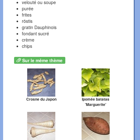
velouté ou soupe
purée
frites
röstis
gratin Dauphinois
fondant sucré
crème
chips
Sur le même thème
Crosne du Japon
Ipomée batatas
'Marguerite'