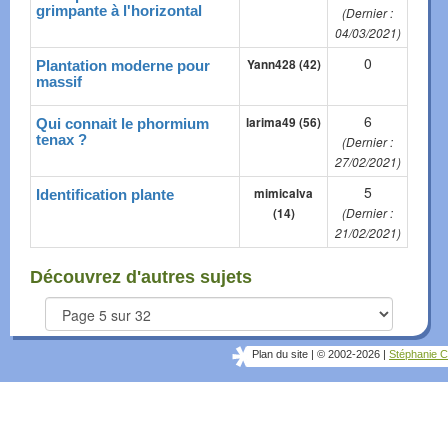
grimpante à l'horizontal
(Dernier :
04/03/2021)
0
Yann428 (42)
Plantation moderne pour
massif
6
larima49 (56)
Qui connait le phormium
tenax ?
(Dernier :
27/02/2021)
5
mimicalva
Identification plante
(14)
(Dernier :
21/02/2021)
Découvrez d'autres sujets
Plan du site
|
© 2002-2026
|
Stéphanie C