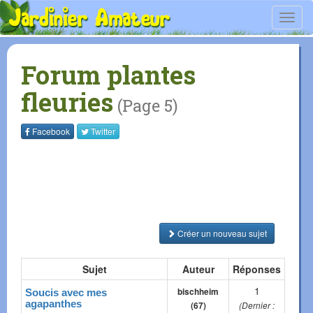
Toggl
navig
Forum plantes
fleuries
(Page 5)
Facebook
Twitter
Créer un nouveau sujet
Sujet
Auteur
Réponses
1
bischheim
Soucis avec mes
agapanthes
(67)
(Dernier :