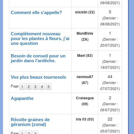
09/08/2021)
5
micklin (22)
Comment elle s'appelle?
(Dernier :
08/08/2021)
1
MoniBinis
Complètement nouveau
pour les plantes à fleurs, j'ai
(ZA)
(Dernier :
une question
20/07/2021)
1
Mael (83)
Besoin de conseil pour un
jardin dans l'ardèche.
(Dernier :
19/07/2021)
44
nannou87
Vos plus beaux tournesols
(87)
(Dernier :
Page
1
2
3
4
5
07/07/2021)
2
Crataegus
Agapanthe
(09)
(Dernier :
06/07/2021)
22
iris 03 (03)
Récolte graines de
géranium (zonal)
(Dernier :
05/07/2021)
Page
1
2
3