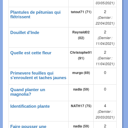
03/05/2021)
2
tatout71 (71)
Plantules de pétunias qui
flétrissent
(Dernier :
22/04/2021)
2
Raynald02
Douillet d'Inde
(02)
(Dernier :
11/04/2021)
2
Christophe91
Quelle est cette fleur
(91)
(Dernier :
11/04/2021)
0
murgo (69)
Primevere feuilles qui
s'enroulent et taches jaunes
0
nadia (59)
Quand planter un
magnolia?
4
NATH17 (75)
Identification plante
(Dernier :
20/03/2021)
2
nadia (59)
Faire pousser une