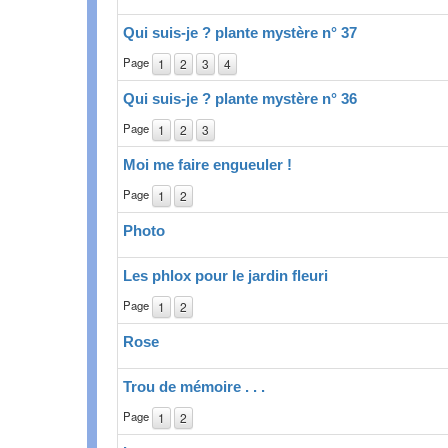
Qui suis-je ? plante mystère n° 37
Page
1
2
3
4
Qui suis-je ? plante mystère n° 36
Page
1
2
3
Moi me faire engueuler !
Page
1
2
Photo
Les phlox pour le jardin fleuri
Page
1
2
Rose
Trou de mémoire . . .
Page
1
2