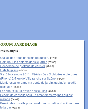
FORUM JARDINAGE
rniers sujets :
Qui fait des trous dans ma pelouse??
(07/08)
Coin pour les enfants dans le jardin
(07/08)
Recherche de greffons de cerisier
(07/08)
Rats taupiers
(05/08)
5 et 6 Novembre 2011 : Fééries Des Orchidées À Liergues
(Rhone) à 5 km de Villefranche sur Saône
(05/08)
Monte-escalier dans ma pente de jardin, quelqu'un a déjà
essayé ?
(05/08)
Les choux fleurs q'avec des feuilles
(04/08)
Besoin de conseils pour un amandier ferragnes qui est
malade
(04/08)
Besoin de conseils pour construire un petit abri voiture dans
le jardin
(03/08)