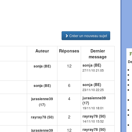
Créer un nouveau sujet
Auteur
Réponses
Dernier
message
De
sonja (BE)
12
sonja (BE)
27/11/10 21:05
sonja (BE)
6
sonja (BE)
23/11/10 22:25
jurasienne39
4
jurasienne39
(17)
(17)
19/11/10 18:01
rayray78 (50)
2
rayray78 (50)
14/11/10 15:52
rayray78 (50)
12
jurasienne39