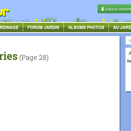
Espace membr
RDINAGE
FORUM
JARDIN
ALBUMS
PHOTOS
AU JARD
ries
(Page 28)
Sa