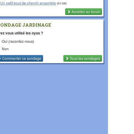
Un petit bout de chemin ensemble
(01/08)
Accéder au forum
SONDAGE JARDINAGE
ez vous utilisé les oyas ?
Oui (racontez-nous)
Non
Commenter
ce sondage
Tous les sondages