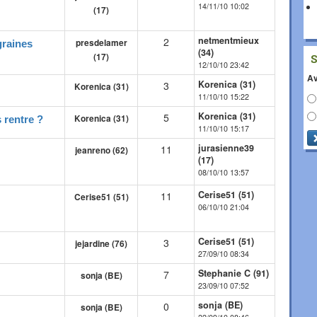
14/11/10 10:02
(17)
netmentmieux
2
presdelamer
graines
(34)
(17)
12/10/10 23:42
Av
Korenica (31)
3
Korenica (31)
11/10/10 15:22
Korenica (31)
5
Korenica (31)
s rentre ?
11/10/10 15:17
jurasienne39
11
jeanreno (62)
(17)
08/10/10 13:57
Cerise51 (51)
11
Cerise51 (51)
06/10/10 21:04
Cerise51 (51)
3
jejardine (76)
27/09/10 08:34
Stephanie C (91)
7
sonja (BE)
23/09/10 07:52
sonja (BE)
0
sonja (BE)