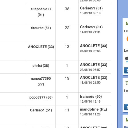
22/09/10 08:46
Cerise51 (51)
38
Stephanie C
16/09/10 08:19
(91)
Cerise51 (51)
22
titourse (51)
L
14/09/10 21:31
ANOCLETE (33)
13
ANOCLETE (33)
L
01/09/10 06:56
ANOCLETE (33)
1
christ (38)
25/08/10 06:57
ANOCLETE (33)
19
nanou77390
18/08/10 21:50
(77)
L
francois (60)
1
popo5977 (56)
13/08/10 13:18
mandoline (RE)
11
Cerise51 (51)
10/08/10 11:28
Fê