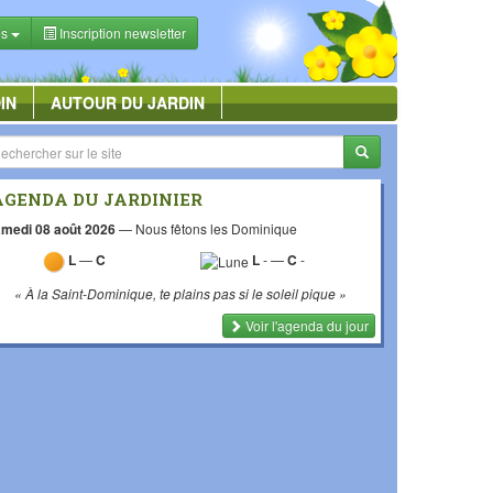
es
Inscription newsletter
IN
AUTOUR DU JARDIN
AGENDA DU JARDINIER
medi 08 août 2026
—
Nous fêtons les Dominique
L
—
C
L
-
—
C
-
« À la Saint-Dominique, te plains pas si le soleil pique »
Voir l'agenda du jour