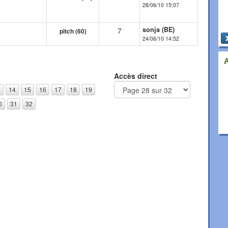
28/06/10 15:07
sonja (BE)
7
pitch (60)
24/06/10 14:52
Accès direct
3
14
15
16
17
18
19
0
31
32