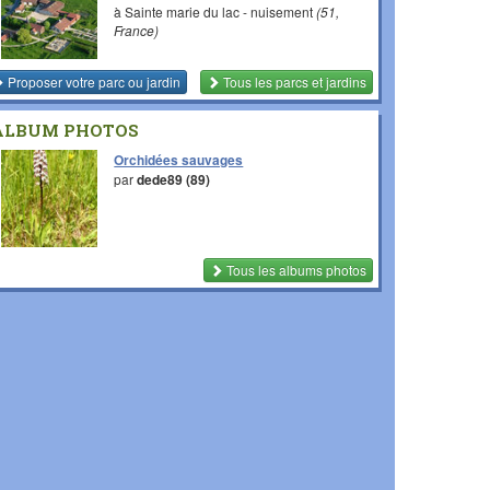
à Sainte marie du lac - nuisement
(51,
France)
Proposer votre parc ou jardin
Tous les parcs et jardins
ALBUM PHOTOS
Orchidées sauvages
par
dede89 (89)
Tous les albums photos