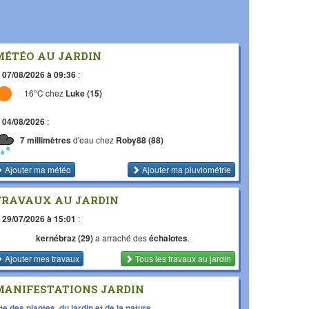
MÉTÉO AU JARDIN
e
07/08/2026 à 09:36
:
16°C chez
Luke (15)
e
04/08/2026
:
7 millimètres
d'eau chez
Roby88 (88)
Ajouter ma météo
Ajouter ma pluviométrie
TRAVAUX AU JARDIN
e
29/07/2026 à 15:01
:
kernébraz (29)
a arraché des
échalotes
.
Ajouter mes travaux
Tous les travaux
au jardin
MANIFESTATIONS JARDIN
te des plantes, du jardin et de la nature