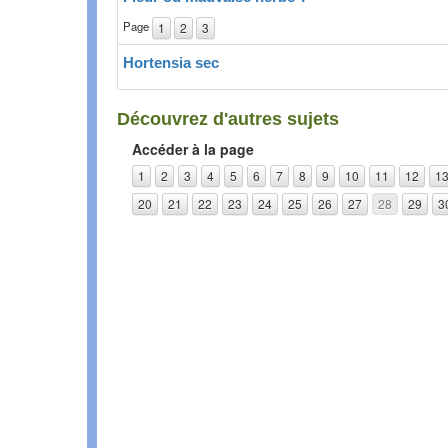
Page
1
2
3
Hortensia sec
Découvrez d'autres sujets
Accéder à la page
1
2
3
4
5
6
7
8
9
10
11
12
1
20
21
22
23
24
25
26
27
28
29
3