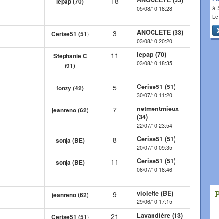
ANOCLETE (33)
18
lepap (70)
à 
05/08/10 18:28
Le
ANOCLETE (33)
3
Cerise51 (51)
03/08/10 20:20
lepap (70)
11
Stephanie C
03/08/10 18:35
(91)
Cerise51 (51)
5
fonzy (42)
30/07/10 11:20
netmentmieux
7
jeanreno (62)
(34)
22/07/10 23:54
Cerise51 (51)
8
sonja (BE)
20/07/10 09:35
Cerise51 (51)
11
sonja (BE)
06/07/10 18:46
violette (BE)
9
jeanreno (62)
29/06/10 17:15
Lavandière (13)
21
Cerise51 (51)