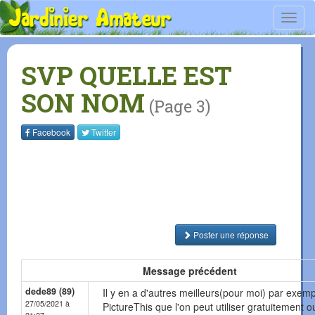
Toggl
navig
SVP QUELLE EST
SON NOM
(Page 3)
Facebook
Twitter
Poster une réponse
Message précédent
dede89 (89)
Il y en a d'autres meilleurs(pour moi) par exem
27/05/2021 à
PictureThis que l'on peut utiliser gratuitement o