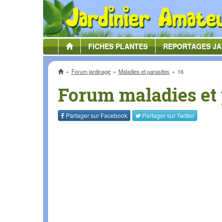
FICHES
PLANTES
REPORTAGES
JA
Accueil
Forum jardinage
Maladies et parasites
16
Forum maladies et 
Partager sur
Facebook
Partager sur
Twitter