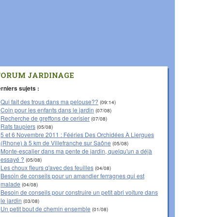
FORUM JARDINAGE
rniers sujets :
Qui fait des trous dans ma pelouse??
(09:14)
Coin pour les enfants dans le jardin
(07/08)
Recherche de greffons de cerisier
(07/08)
Rats taupiers
(05/08)
5 et 6 Novembre 2011 : Fééries Des Orchidées À Liergues
(Rhone) à 5 km de Villefranche sur Saône
(05/08)
Monte-escalier dans ma pente de jardin, quelqu'un a déjà
essayé ?
(05/08)
Les choux fleurs q'avec des feuilles
(04/08)
Besoin de conseils pour un amandier ferragnes qui est
malade
(04/08)
Besoin de conseils pour construire un petit abri voiture dans
le jardin
(03/08)
Un petit bout de chemin ensemble
(01/08)