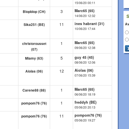
15/06/20 00:11
Marc65 (65)
3
Blopblop (CH)
14/06/20 12:32
ines habrant (31)
Av
11
Sika251 (BE)
10/06/20 17:44
Marc65 (65)
1
christorousset
09/06/20 12:38
(07)
guy 45 (45)
5
Miamy (63)
08/06/20 12:06
Aiolas (06)
12
Aiolas (06)
07/06/20 15:39
Marc65 (65)
1
Carene88 (88)
06/06/20 18:19
freddyh (BE)
1
pompom76 (76)
05/06/20 20:13
pompom76 (76)
11
pompom76 (76)
05/06/20 19:27