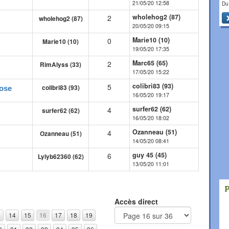
21/05/20 12:58
Du
wholehog2 (87)
2
wholehog2 (87)
20/05/20 09:15
Marie10 (10)
0
Marie10 (10)
19/05/20 17:35
Marc65 (65)
2
RimAlyss (33)
17/05/20 15:22
colibri83 (93)
5
colibri83 (93)
rose
16/05/20 19:17
surfer62 (62)
4
surfer62 (62)
16/05/20 18:02
Ozanneau (51)
4
Ozanneau (51)
14/05/20 08:41
guy 45 (45)
6
Lylyb62360 (62)
13/05/20 11:01
Accès direct
3
14
15
16
17
18
19