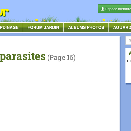
Espace membr
RDINAGE
FORUM
JARDIN
ALBUMS
PHOTOS
AU JARD
parasites
(Page 16)
Di