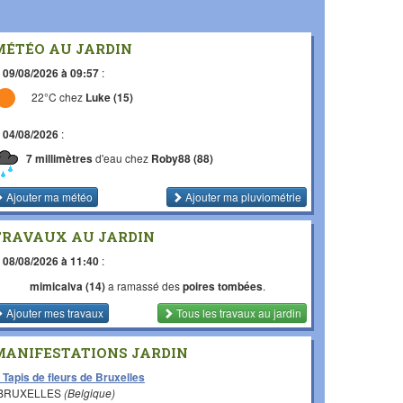
MÉTÉO AU JARDIN
e
09/08/2026 à 09:57
:
22°C chez
Luke (15)
e
04/08/2026
:
7 millimètres
d'eau chez
Roby88 (88)
Ajouter ma météo
Ajouter ma pluviométrie
TRAVAUX AU JARDIN
e
08/08/2026 à 11:40
:
mimicalva (14)
a ramassé des
poires tombées
.
Ajouter mes travaux
Tous les travaux
au jardin
MANIFESTATIONS JARDIN
 Tapis de fleurs de Bruxelles
 BRUXELLES
(Belgique)