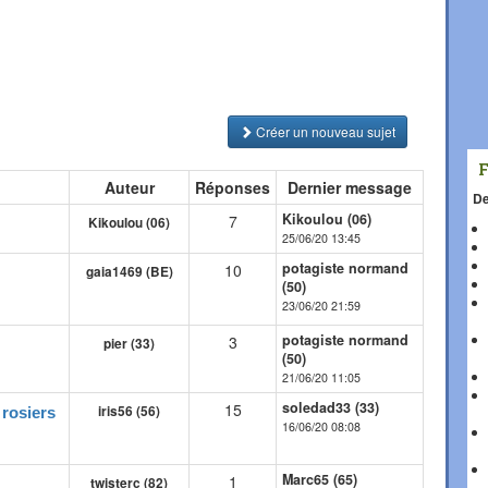
Créer un nouveau sujet
Auteur
Réponses
Dernier message
De
Kikoulou (06)
7
Kikoulou (06)
25/06/20 13:45
potagiste normand
10
gaia1469 (BE)
(50)
23/06/20 21:59
potagiste normand
3
pier (33)
(50)
21/06/20 11:05
soledad33 (33)
15
iris56 (56)
 rosiers
16/06/20 08:08
Marc65 (65)
1
twisterc (82)