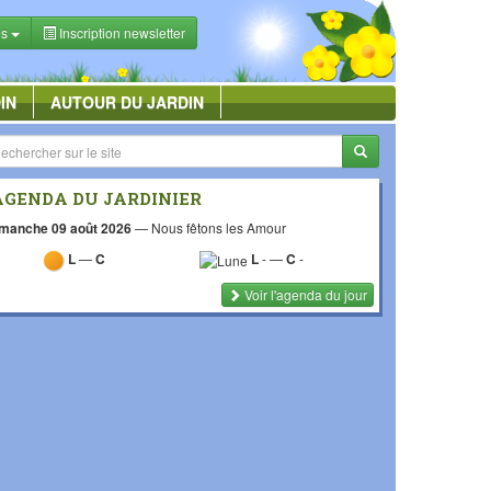
es
Inscription newsletter
IN
AUTOUR DU JARDIN
AGENDA DU JARDINIER
manche 09 août 2026
—
Nous fêtons les Amour
L
—
C
L
-
—
C
-
Voir l'agenda du jour