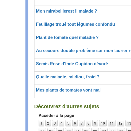
Mon mirabellierest il malade ?
Feuillage troué tout légumes confondu
Plant de tomate quel maladie ?
Au secours double problème sur mon laurier 
Semis Rose d'Inde Cupidon dévoré
Quelle maladie, mildiou, froid ?
Mes plants de tomates vont mal
Découvrez d'autres sujets
Accéder à la page
1
2
3
4
5
6
7
8
9
10
11
12
1