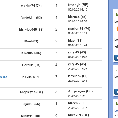
freddyh (BE)
4
marion74 (74)
05/06/20 09:10
Marc65 (65)
4
fandekimi (83)
L
05/06/20 07:58
marion74 (74)
2
Marylou648 (92)
03/06/20 19:11
L
Mael (83)
2
Mael (83)
01/06/20 15:44
guy 45 (45)
7
Kikoulou (06)
01/06/20 11:35
guy 45 (45)
4
Horeille (93)
29/05/20 16:23
Kevin75 (FI)
7
L
Kevin75 (FI)
es de
25/05/20 19:41
Angeleyes (BE)
8
Angeleyes (BE)
22/05/20 13:12
Marc65 (65)
1
Jijou56 (56)
22/05/20 10:17
Le
MikeVP1 (BE)
à
0
MikeVP1 (BE)