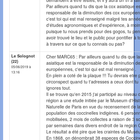
demandent à être testés, et il y aura un tri à fai
Par ailleurs quand tu dis que la cox asiatique es
responsable de la diminution des cox europée
c'est toi qui est mal renseigné malgré tes anné
d'études agronomiques et d'expérience, à moin
puisque tu nous prends pour des gogos, tu pe
avoir trouvé le lieu et le public pour pontifier à t
à travers sur ce que tu connais ou pas?
Le Solognot
Cher MARC65 : Par ailleurs quand tu dis que la
(22)
asiatique est la responsable de la diminution d
05/06/2019 à
européennes, c'est toi qui est mal renseigné .
13:16
En plein a coté de la plaque !!! Tu devrais etre 
circonspect quand tu t'adresses a ceux dont tu
ignores tout.
Il se trouve qu'en 2015 j'ai participé au niveau
région a une etude initiée par le Museum d'Hist
Naturelle de Paris en vue du recensement de l
population des coccinelles indigènes. 6 person
mobilisées, 2 mois de collectes a raison de 3 so
par semaines dans divers endroit de la region 
Le résultat a été pire que les craintes du Musé
En 1868, on dénombrait 38 especes de Coccine