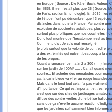
en Europe ( Source : Die Käfer Buch, Auteur; C
En 1959, il n'en restait plus que 26 ( Source,
de Paris, section Entomologie). En 2015 , les ré
de l'étude n'ont pu dénombrer que 13 espèces
distinctes dans toute la France. Par contre une
explosion de coccinelles asiatiques, plus vorace
surtout plus prolifiques que nos coccinelles ind
Donc tout montre que l'hécatombe n'est as ter
Comme tu dis : Je suis mal renseigné !!!!
je crois surtout que ta volonté de contredire te
a des extrémités qui nuisent beaucoup a la crédi
de tes propos.
Quant a ramasser ce matin 2 a 300 ( !!!!) limace
sur ton jardin de 100M² ..... , Ca fait quand m
sourire... Et acheter des nématodes pour mang
ça, la carte bleue va virer au rouge incandescent
Mais dans le fond tout cela n'a pas vraiment
d'importance. Ce qui est important et tres regre
c'est que sur des sites de jardinages amateurs,
diffuse des contre-vérités d'une bétise hallucin
sans que ça n'éveille aucune réaction d'indigna
que les jardiniers suffisamment bien informés q