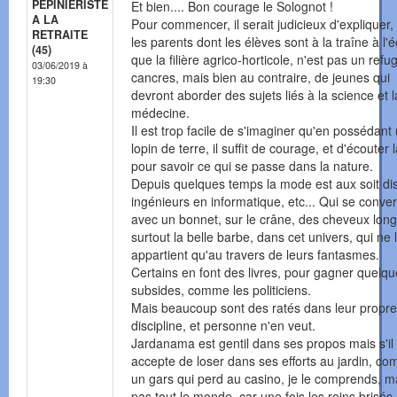
PEPINIERISTE
Et bien.... Bon courage le Solognot !
A LA
Pour commencer, il serait judicieux d'expliquer,
RETRAITE
les parents dont les élèves sont à la traîne à l'é
(45)
que la filière agrico-horticole, n'est pas un refu
03/06/2019 à
cancres, mais bien au contraire, de jeunes qui
19:30
devront aborder des sujets liés à la science et l
médecine.
Il est trop facile de s'imaginer qu'en possédant
lopin de terre, il suffit de courage, et d'écouter 
pour savoir ce qui se passe dans la nature.
Depuis quelques temps la mode est aux soit di
ingénieurs en informatique, etc... Qui se conver
avec un bonnet, sur le crâne, des cheveux long
surtout la belle barbe, dans cet univers, qui ne 
appartient qu'au travers de leurs fantasmes.
Certains en font des livres, pour gagner quelq
subsides, comme les politiciens.
Mais beaucoup sont des ratés dans leur propre
discipline, et personne n'en veut.
Jardanama est gentil dans ses propos mais s'il
accepte de loser dans ses efforts au jardin, c
un gars qui perd au casino, je le comprends, m
pas tout le monde, car une fois les reins brisés