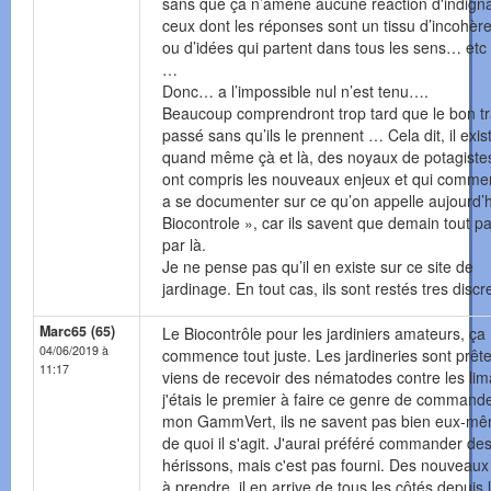
sans que ça n’amène aucune réaction d'indigna
ceux dont les réponses sont un tissu d’incohèr
ou d’idées qui partent dans tous les sens… etc
…
Donc… a l’impossible nul n’est tenu….
Beaucoup comprendront trop tard que le bon tr
passé sans qu’ils le prennent … Cela dit, il exis
quand même çà et là, des noyaux de potagiste
ont compris les nouveaux enjeux et qui comme
a se documenter sur ce qu’on appelle aujourd’h
Biocontrole », car ils savent que demain tout p
par là.
Je ne pense pas qu’il en existe sur ce site de
jardinage. En tout cas, ils sont restés tres discre
Marc65 (65)
Le Biocontrôle pour les jardiniers amateurs, ça
04/06/2019 à
commence tout juste. Les jardineries sont prête
11:17
viens de recevoir des nématodes contre les lim
j'étais le premier à faire ce genre de command
mon GammVert, ils ne savent pas bien eux-m
de quoi il s'agit. J'aurai préféré commander de
hérissons, mais c'est pas fourni. Des nouveaux 
à prendre, il en arrive de tous les côtés depuis 