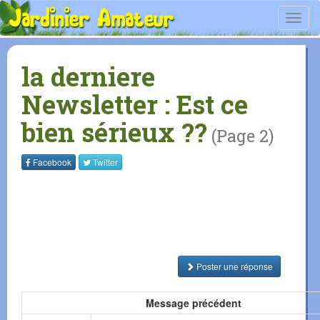
Toggl
navig
la derniere
Newsletter : Est ce
bien sérieux ??
(Page 2)
Facebook
Twitter
Poster une réponse
Message précédent