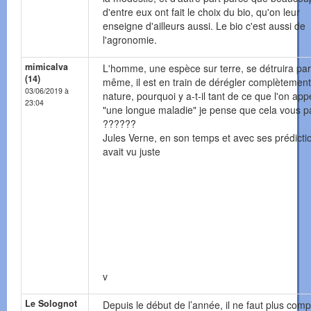
d'entre eux ont fait le choix du bio, qu'on leur
enseigne d'ailleurs aussi. Le bio c'est aussi de
l'agronomie.
mimicalva
L'homme, une espèce sur terre, se détruira par 
(14)
même, il est en train de dérégler complètement
03/06/2019 à
nature, pourquoi y a-t-il tant de ce que l'on app
23:04
"une longue maladie" je pense que cela vous p
??????
Jules Verne, en son temps et avec ses prédicti
avait vu juste
v
Le Solognot
Depuis le début de l’année, il ne faut plus comp