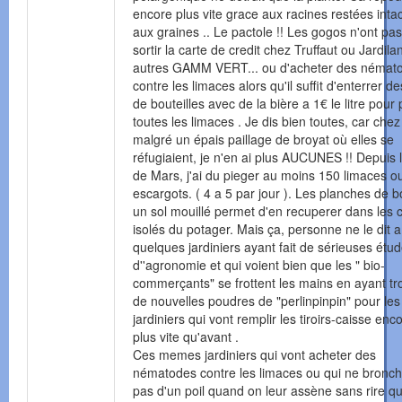
encore plus vite grace aux racines restées intac
aux graines .. Le pactole !! Les gogos n'ont pas 
sortir la carte de credit chez Truffaut ou Jardila
autres GAMM VERT... ou d'acheter des némat
contre les limaces alors qu'il suffit d'enterrer de
de bouteilles avec de la bière a 1€ le litre pour 
toutes les limaces . Je dis bien toutes, car chez
malgré un épais paillage de broyat où elles se
réfugiaient, je n'en ai plus AUCUNES !! Depuis 
de Mars, j'ai du pieger au moins 150 limaces o
escargots. ( 4 a 5 par jour ). Les planches de b
un sol mouillé permet d'en recuperer dans les 
isolés du potager. Mais ça, personne ne le dit a
quelques jardiniers ayant fait de sérieuses étu
d''agronomie et qui voient bien que les " bio-
commerçants" se frottent les mains en ayant tr
de nouvelles poudres de "perlinpinpin" pour les
jardiniers qui vont remplir les tiroirs-caisse enc
plus vite qu'avant .
Ces memes jardiniers qui vont acheter des
nématodes contre les limaces ou qui ne bronch
pas d'un poil quand on leur assène sans rire qu