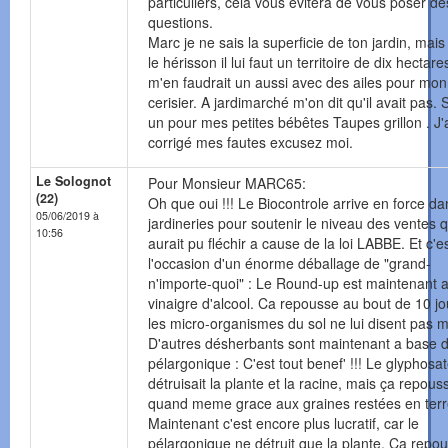
particuliers, cela vous évitera de vous poser de
questions.
Marc je ne sais la superficie de ton jardin, mais
le hérisson il lui faut un territoire de dix hectares
m'en faudrait un aussi avec des ailes pour mon
cerisier. A jardimarché m'on dit qu'il avait pas. 
un pour mes petites bébêtes Taupes grillon . J'
corrigé mes fautes excusez moi.
Le Solognot
Pour Monsieur MARC65:
(22)
Oh que oui !!! Le Biocontrole arrive en force da
05/06/2019 à
jardineries pour soutenir le niveau des ventes q
10:56
aurait pu fléchir a cause de la loi LABBE. Et c'e
l'occasion d'un énorme déballage de "grand-
n'importe-quoi" : Le Round-up est maintenant 
vinaigre d'alcool. Ca repousse au bout de 10 jo
les micro-organismes du sol ne lui disent pas m
D'autres désherbants sont maintenant a base d
pélargonique : C'est tout benef' !!! Le glyphosa
détruisait la plante et la racine, mais ça repouss
quand meme grace aux graines restées en terr
Maintenant c'est encore plus lucratif, car le
pélargonique ne détruit que la plante. Ca repo