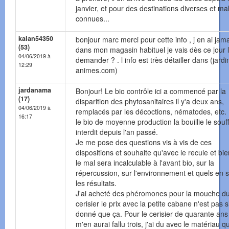
janvier, et pour des destinations diverses et ma
connues...
kalan54350
bonjour marc merci pour cette info , j en ai jam
(53)
dans mon magasin habituel je vais dès ce jour 
04/06/2019 à
demander ? . l info est très détailler dans (jardi
12:29
animes.com)
jardanama
Bonjour! Le bio contrôle ici a commencé par la
(17)
disparition des phytosanitaires il y'a deux ans,
04/06/2019 à
remplacés par les décoctions, nématodes, etc.
16:17
le bio de moyenne production la bouillie le souf
interdit depuis l'an passé.
Je me pose des questions vis à vis de ces
dispositions et souhaite qu'avec le recule et bi
le mal sera incalculable à l'avant bio, sur la
répercussion, sur l'environnement et quels en 
les résultats.
J'ai acheté des phéromones pour la mouche d
cerisier le prix avec la petite cabane n'est pas s
donné que ça. Pour le cerisier de quarante ans 
m'en aurai fallu trois, j'ai du avec le matériau qu