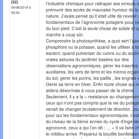
(22)
l’industrie chimique pour rattraper ses erreurs 
04/06/2019 à
prémunir des accès de mauvaise humeur de la
09:34
nature. J’avais pensé qu’il etait utile de revenir
fondamentaux de l’agronomie potagère pour rep
du bon pied. C'est la seule chose de solide et q
marche a coup sûr.
Comprendre la photosynthèse, a quoi sert l’azot
phosphore ou la potasse, quand les utiliser a b
escient, quand pulveriser du cuivre ou du soufre
vraies astuces du jardinier basées sur des
observations agronomiques, gérer les insectes
auxiliaires, les vers de terre et les micros orga
du sol, gerer les purins, les paillis , les engrais
Gerer sa terre en hiver, Enfin toute chose qui 
aidera désormais à nous passer de la chimie.
Seulement, il y a la « resistance au changement
ceux qui n’ont pas compris que la vie du potag
venait de changer brutalement de direction ,ce
pour qui les fondamentaux agronomiques, c’est
du niveau de la 5ème année du cycle d’ingénie
agronome, ceux a qui l’on dit : … « Il va faire c
le mildiou arrive. Preparez la bouillie bordelaise