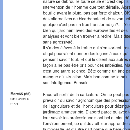
nature se débrouille toute seule et c'est depuis l
intervention de l' homme que tout déraille. Alor
bouillie avant la pluie, pas par forte chaleur, O
des alternatives de bicarbonate et de savon noi
quoique c'est pas un truc transformé ça?.... Y'
bien qui jardinent avec des éprouvettes et des
analyses et vont bien trouver à redire. Mais dite
sans agressivité.
Il y'a des élèves à la traîne qui s'en sortent très
et qui pourraient donner des leçons à ceux qui
pensent savoir tout. Et qui le disent aux autres
façon à ne pas être pris pour des imbéciles. Ma
c'est une autre science. Bête comme un âne p
manque d'instruction. Mais bon comme le pain 
son intelligence. Bonsoir.
Marc65 (65)
Faudrait sortir de la caricature. On ne peut pas
03/06/2019 à
prévaloir du savoir agronomique des professio
21:21
de l'agriculture et de l'horticulture pour dézingu
jardinage amateur bio. D'abord parce qu'avec t
leur savoir les professionnels ont bel et bien dét
l'environnement, ce qui devrait leur apprendre
la modestie, et d'autre part parce que beaucou