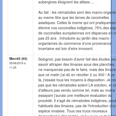
aubergines éloignent les altises ...
Au fait : les nématodes sont des macro-organi
au meme titre que les larves de coccinelles
asiatiques. Celles là meme qui ont pratiquemen
éliminé nos coccinelles indigènes. 75% des es
de coccinelles europèennes ont disparues en
pas 25 ans . Introduire au jardin des macro-
organismes du commerce d'une provenance
incertaine est loin d'etre innocent.
Marc65 (65)
Solognot, pas besoin d'avoir fait des études po
05/06/2019 à
savoir attraper des limaces sous des planches ,
11:25
ne manquerais pas de le faire, mais des limace
que ce matin j'ai dû en récolter 2 ou 300 ! A ce
là, j'essaie tous les moyens à disposition. Je n
pas que les nématodes soient LA solution, et ce
d'ailleurs pas vendu comme tel, mais au moins
essayant j'aurais une meilleure évaluation du
procédé. Il s'agit de nématodes indigènes, para
habituels des limaces, pas de l'introduction d'u
espèce invasive. Tous ces trucs nouveaux