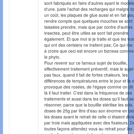
sont fabriqués en faire d'autres ayant le modèl
d'une. juste l'achat des recharges qui malgré to
un coût, les plaques de glue aussi et en fait po
rendre compte que quelques mouches se sont
laissées prendre, mais que par contre d'autres
insectes, peut être utiles se sont fait prendre
également. Et que moi si je traite et que les voi
qui ont des cerisiers ne traitent pas; Ce qui me
à croire que ceci est encore un bizness comme l
le phyto.
Pour revenir sur ce fameux sujet de bouillie,
effectivement traitement préventif, mais le sujet
pas faux, quand il fait de fortes chaleurs, les
différences de températures entre le jour et la n
provoque des rosées, de l'égaye comme on dit i
là il faut traiter. C'est dans la fréquence de ces
traitements et aussi dans les doses qu'il faut se
résonner, parce que la bouillie stérilise les sols
doses de 25g par litre d'eau son énorme en bio
les doses avant le retrait de celle ci étaient div
par trois mais appliquées avec des fixateurs. D
toutes façons attendez vous au retrait pour les