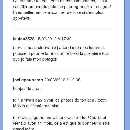
Quand on a un petit bout de chou comme ça, il faut
sacrifier un peu de pelouse pour agrandir le potager !
Éventuellement l'enrubanner de rose si c'est plus
appètent !
laulau5573
15/06/2012 à 17:39
merci a tous. stephanie j attend que mes legumes
poussent pour le faire;.comme c est la premiere fois
que je fais mon potager.
joellepouperon
20/06/2012 à 16:38
bonjour laulau .
je n arrivais pas à voir les photos de ton beau petit
Melvin.oui il est trés mimi.
moi je suis grand mère d une petite fille( Clara) qui
viens d avoir 11 mois. cela est que tu bonheur d etre
grand mère.