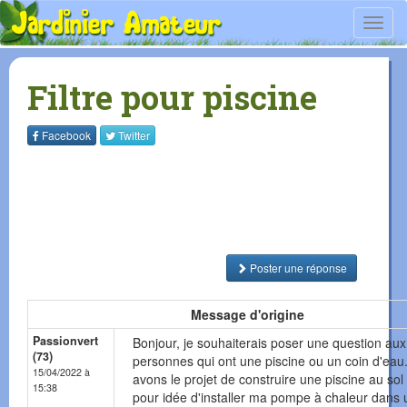
Toggl
navig
Filtre pour piscine
Facebook
Twitter
Poster une réponse
Message d'origine
Passionvert
Bonjour, je souhaiterais poser une question aux
(73)
personnes qui ont une piscine ou un coin d'eau
15/04/2022 à
avons le projet de construire une piscine au sol e
15:38
pour idée d'installer ma pompe à chaleur dans 