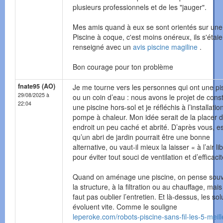
plusieurs professionnels et de les "jauger".
Mes amis quand à eux se sont orientés sur une
Piscine à coque, c'est moins onéreux, ils s'étaie
renseigné avec un
avis piscine magiline
.
Bon courage pour ton problème
fnate95 (AO)
Je me tourne vers les personnes qui ont une pi
29/08/2025 à
ou un coin d’eau : nous avons le projet de const
22:04
une piscine hors-sol et je réfléchis à l’installatio
pompe à chaleur. Mon idée serait de la placer 
endroit un peu caché et abrité. D’après vous, e
qu’un abri de jardin pourrait être une bonne
alternative, ou vaut-il mieux la laisser « à l’air li
pour éviter tout souci de ventilation et d’efficaci
Quand on aménage une piscine, on pense souv
la structure, à la filtration ou au chauffage, mais 
faut pas oublier l’entretien. Et là-dessus, les sol
évoluent vite. Comme le souligne
leperoke.com/robots-piscine-sans-fil-les-5-meill