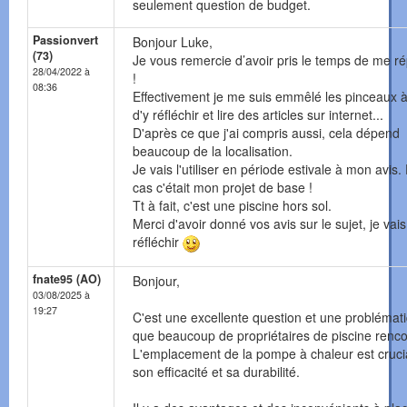
seulement question de budget.
Passionvert
Bonjour Luke,
(73)
Je vous remercie d’avoir pris le temps de me r
28/04/2022 à
!
08:36
Effectivement je me suis emmêlé les pinceaux à
d'y réfléchir et lire des articles sur internet...
D'après ce que j'ai compris aussi, cela dépend
beaucoup de la localisation.
Je vais l'utiliser en période estivale à mon avis.
cas c'était mon projet de base !
Tt à fait, c'est une piscine hors sol.
Merci d'avoir donné vos avis sur le sujet, je vais
réfléchir
fnate95 (AO)
Bonjour,
03/08/2025 à
19:27
C'est une excellente question et une problémat
que beaucoup de propriétaires de piscine renco
L'emplacement de la pompe à chaleur est cruci
son efficacité et sa durabilité.