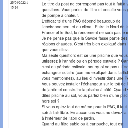
25/04/2022 à
Le titre du post ne correspond pas tout à fait à 
15:34
questions. Vous parlez de filtre et ensuite vous 
de pompe à chaleur.
L'efficacité d'une PAC dépend beaucoup de
l'environnement et du climat. Entre le Nord de l
France et le Sud, le rendement ne sera pas le
Je ne pense pas que la Savoie fasse partie des
régions chaudes. C'est très bien expliqué dans l'
que vous citez.
Ma seule question: est-ce une piscine que vous
utiliserez à l'année ou en période estivale ? Car
c'est en période estivale, pourquoi ne pas utilis
échangeur solaire (comme expliqué dans l'artic
vous mentionnez), au lieu d'investir dans une P
Vous pouvez installer l'échangeur sur le toit de l
de jardin et construire la piscine à côté. Quand
dites piscine au sol, vous parlez bien d'une pisc
hors sol ?
Si vous optez tout de même pour la PAC, il faut 
soir à l'air libre. En aucun cas vous ne devez la
à l'intérieur de l'abri de jardin.
Quand au filtre sable ou à cartouche, tout est