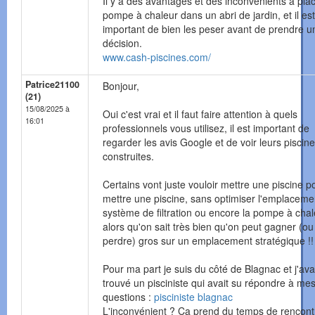
Il y a des avantages et des inconvénients à pla
pompe à chaleur dans un abri de jardin, et il est
important de bien les peser avant de prendre u
décision.
www.cash-piscines.com/
Patrice21100
Bonjour,
(21)
15/08/2025 à
Oui c'est vrai et il faut faire attention à quels
16:01
professionnels vous utilisez, il est important de
regarder les avis Google et de voir leurs piscin
construites.
Certains vont juste vouloir mettre une piscine p
mettre une piscine, sans optimiser l'emplaceme
système de filtration ou encore la pompe à chal
alors qu'on sait très bien qu'on peut gagner (ou
perdre) gros sur un emplacement stratégique !!
Pour ma part je suis du côté de Blagnac et j'ava
trouvé un pisciniste qui avait su répondre à me
questions :
pisciniste blagnac
L'inconvénient ? Ca prend du temps de rencont