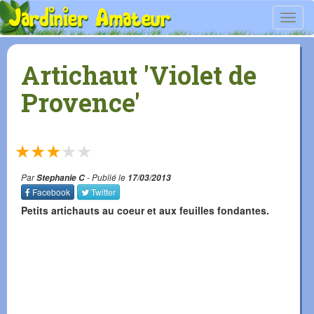
Toggl
navig
Artichaut 'Violet de
Provence'
★
★
★
★
★
Par
Stephanie C
- Publié le
17/03/2013
Facebook
Twitter
Petits artichauts au coeur et aux feuilles fondantes.