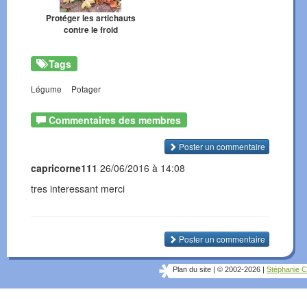
Protéger les artichauts
contre le froid
Tags
Légume
Potager
Commentaires des membres
Poster un commentaire
capricorne111
26/06/2016 à 14:08
tres interessant merci
Poster un commentaire
Plan du site
|
© 2002-2026
|
Stéphanie C