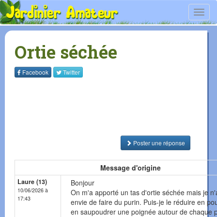
Toggl
navig
Ortie séchée
Facebook
Twitter
Poster une réponse
Message d'origine
Laure (13)
Bonjour
10/06/2026 à
On m'a apporté un tas d'ortie séchée mais je n'
17:43
envie de faire du purin. Puis-je le réduire en po
en saupoudrer une poignée autour de chaque p