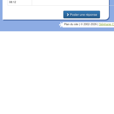
08:12
Poster une réponse
Plan du site
|
© 2002-2026
|
Stéphanie C