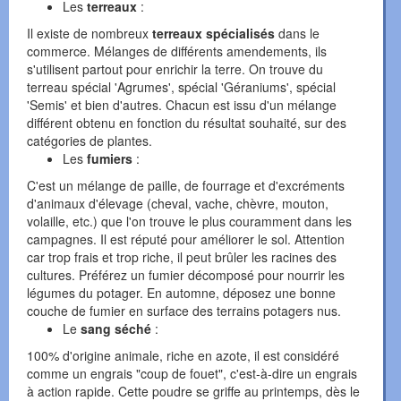
Les
terreaux
:
Il existe de nombreux
terreaux spécialisés
dans le
commerce. Mélanges de différents amendements, ils
s'utilisent partout pour enrichir la terre. On trouve du
terreau spécial 'Agrumes', spécial 'Géraniums', spécial
'Semis' et bien d'autres. Chacun est issu d'un mélange
différent obtenu en fonction du résultat souhaité, sur des
catégories de plantes.
Les
fumiers
:
C'est un mélange de paille, de fourrage et d'excréments
d'animaux d'élevage (cheval, vache, chèvre, mouton,
volaille, etc.) que l'on trouve le plus couramment dans les
campagnes. Il est réputé pour améliorer le sol. Attention
car trop frais et trop riche, il peut brûler les racines des
cultures. Préférez un fumier décomposé pour nourrir les
légumes du potager. En automne, déposez une bonne
couche de fumier en surface des terrains potagers nus.
Le
sang séché
:
100% d'origine animale, riche en azote, il est considéré
comme un engrais "coup de fouet", c'est-à-dire un engrais
à action rapide. Cette poudre se griffe au printemps, dès le