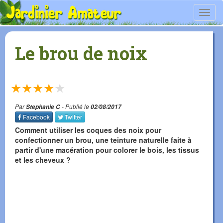
Toggl
navig
Le brou de noix
★
★
★
★
★
Par
Stephanie C
- Publié le
02/08/2017
Facebook
Twitter
Comment utiliser les coques des noix pour
confectionner un brou, une teinture naturelle faite à
partir d'une macération pour colorer le bois, les tissus
et les cheveux ?