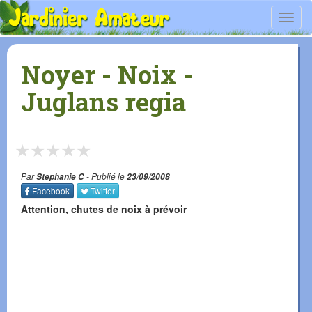
Toggl
navig
Noyer - Noix -
Juglans regia
★
★
★
★
★
Par
Stephanie C
- Publié le
23/09/2008
Facebook
Twitter
Attention, chutes de noix à prévoir