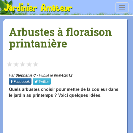
Toggl
navig
Arbustes à floraison
printanière
★
★
★
★
★
Par
Stephanie C
- Publié le
06/04/2012
Facebook
Twitter
Quels arbustes choisir pour mettre de la couleur dans
le jardin au printemps ? Voici quelques idées.