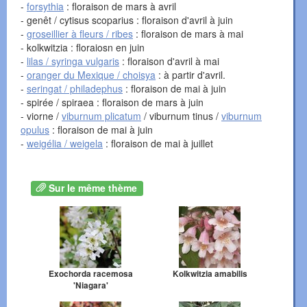
-
forsythia
: floraison de mars à avril
- genêt / cytisus scoparius : floraison d'avril à juin
-
groseillier à fleurs / ribes
: floraison de mars à mai
- kolkwitzia : floraiosn en juin
-
lilas / syringa vulgaris
: floraison d'avril à mai
-
oranger du Mexique / choisya
: à partir d'avril.
-
seringat / philadephus
: floraison de mai à juin
- spirée / spiraea : floraison de mars à juin
- viorne /
viburnum plicatum
/ viburnum tinus /
viburnum
opulus
: floraison de mai à juin
-
weigélia / weigela
: floraison de mai à juillet
Sur le même thème
Exochorda racemosa
Kolkwitzia amabilis
'Niagara'