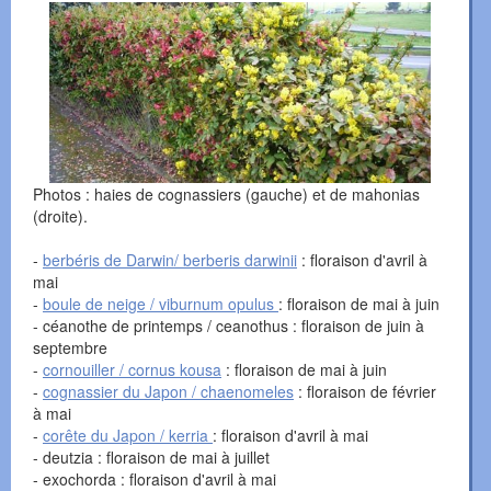
Photos : haies de cognassiers (gauche) et de mahonias
(droite).
-
berbéris de Darwin/ berberis darwinii
: floraison d'avril à
mai
-
boule de neige / viburnum opulus
: floraison de mai à juin
- céanothe de printemps / ceanothus : floraison de juin à
septembre
-
cornouiller / cornus kousa
: floraison de mai à juin
-
cognassier du Japon / chaenomeles
: floraison de février
à mai
-
corête du Japon / kerria
: floraison d'avril à mai
- deutzia : floraison de mai à juillet
- exochorda : floraison d'avril à mai