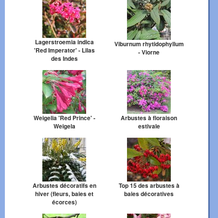
Lagerstroemia indica
Viburnum rhytidophyllum
'Red Imperator' - Lilas
- Viorne
des Indes
Weigelia 'Red Prince' -
Arbustes à floraison
Weigela
estivale
Arbustes décoratifs en
Top 15 des arbustes à
hiver (fleurs, baies et
baies décoratives
écorces)