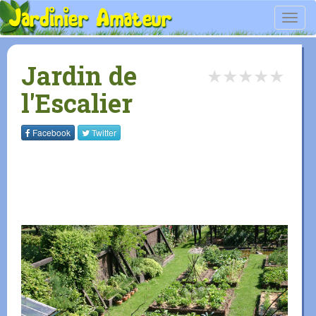
Toggl
navig
Jardin de
★
★
★
★
★
l'Escalier
Facebook
Twitter