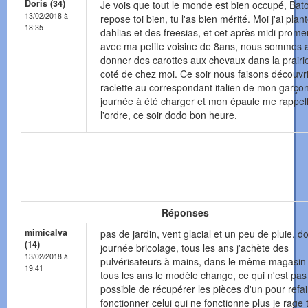
Doris (34)
Je vois que tout le monde est bien occupé, Bat
13/02/2018 à
repose toi bien, tu l'as bien mérité. Moi j'ai plan
18:35
dahlias et des freesias, et cet après midi prom
avec ma petite voisine de 8ans, nous sommes a
donner des carottes aux chevaux dans la prairi
coté de chez moi. Ce soir nous faisons découvri
raclette au correspondant italien de mon garço
journée à été charger et mon épaule me rappel
l'ordre, ce soir dodo bon heure.
Réponses
mimicalva
pas de jardin, vent glacial et un peu de pluie, d
(14)
journée bricolage, tous les ans j'achète des
13/02/2018 à
pulvérisateurs à mains, dans le même magasin 
19:41
tous les ans le modèle change, ce qui n'est pas
possible de récupérer les pièces d'un pour refai
fonctionner celui qui ne fonctionne plus je rage 