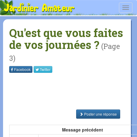
Toggl
navig
Qu'est que vous faites
de vos journées ?
(Page
3)
Facebook
Twitter
Poster une réponse
Message précédent