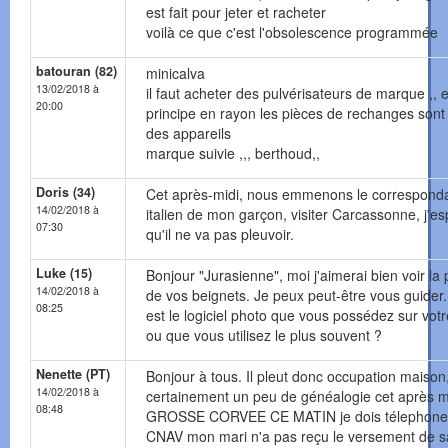
est fait pour jeter et racheter
voilà ce que c'est l'obsolescence programmée
batouran (82)
minicalva
13/02/2018 à
il faut acheter des pulvérisateurs de marque ,, 
20:00
principe en rayon les pièces de rechanges sont
des appareils
marque suivie ,,, berthoud,,
Doris (34)
Cet après-midi, nous emmenons le correspond
14/02/2018 à
italien de mon garçon, visiter Carcassonne, j'e
07:30
qu'il ne va pas pleuvoir.
Luke (15)
Bonjour "Jurasienne", moi j'aimerai bien voir la
14/02/2018 à
de vos beignets. Je peux peut-être vous guider
08:25
est le logiciel photo que vous possédez sur votr
ou que vous utilisez le plus souvent ?
Nenette (PT)
Bonjour à tous. Il pleut donc occupation maison
14/02/2018 à
certainement un peu de généalogie cet après m
08:48
GROSSE CORVEE CE MATIN je dois télephoner
CNAV mon mari n'a pas reçu le versement de s