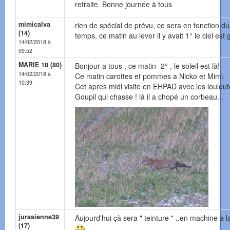
retraite. Bonne journée à tous
mimicalva
rien de spécial de prévu, ce sera en fonction du
(14)
temps, ce matin au lever il y avait 1° le ciel est g
14/02/2018 à
09:52
MARIE 18 (80)
Bonjour a tous , ce matin -2° , le soleil est là!
14/02/2018 à
Ce matin carottes et pommes a Nicko et Mimi.
10:39
Cet apres midi visite en EHPAD avec les loulout
Goupil qui chasse ! là il a chopé un corbeau...
jurasienne39
Aujourd'hui çà sera " teinture " ..en machine a la
(17)
..