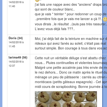
14/02/2018 à
j'ai fais une nappe avec des "anciens" draps br
11:40
qui sont de couleur blanc..
que je vais " teinter " pour redonner un coup de
..première fois que je vais me lancer a çà !!!..
vous dirais ..le résultat ..(suis pas très rassurer.
L'avez vous déjà fais ???..
Doris (34)
Moi, j'ai déjà fait de la teinture en machine sur 
14/02/2018 à
rideaux qui avez fanés au soleil, c'était pas mal 
11:45
surtout simple. Bon courage à tous dans vos act
larima49 (56)
Cette nuit un véritable déluge s'est abattu chez
14/02/2018 à
nous... Pluies continuelles et violentes bourras
12:37
Malgré une petite accalmie pas très envie de m
le nez dehors... Donc ce matin après le rituel d
ménage un peu de pâtisserie : carrés au citron 
montécaos (petits gâteaux espagnols) - Cet ap
midi cours de scrapbooking. Bonne journée à t