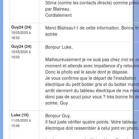
30ma (contre les contacts directs) comme préc
par Blaireau.
Cordialement
Guy24 (24)
Merci Blaireau11 de cette information. Bonne fi
10/05/2020 à
soirée
18:53
Guy24 (24)
Bonjour Luke,
10/05/2020 à
19:03
Malheureusement je ne suis pas chez moi en c
moment et attends avec impatience d'y retourne
Donc la photo est le seule dont je dispose.
Je vous confirme que le départ de l'installation
électrique du petit boitier gris et du boitier marc
arrêt viennent du tableau électrique de ma mai
donc pas de souci pour vous ? très bonne fin d
soirée. Guy
Luke (15)
Bonjour Guy,
11/05/2020 à
Il faut juste vérifier quatre points. Votre tableau
10:46
électrique doit ressembler à celui joint en photo