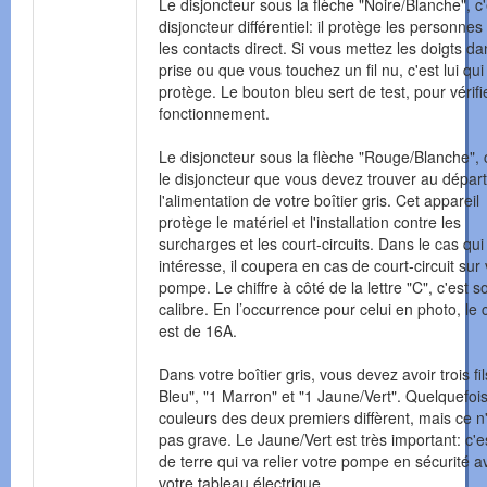
Le disjoncteur sous la flèche "Noire/Blanche", c'
disjoncteur différentiel: il protège les personnes
les contacts direct. Si vous mettez les doigts d
prise ou que vous touchez un fil nu, c'est lui qu
protège. Le bouton bleu sert de test, pour vérifi
fonctionnement.
Le disjoncteur sous la flèche "Rouge/Blanche", 
le disjoncteur que vous devez trouver au dépar
l'alimentation de votre boîtier gris. Cet appareil
protège le matériel et l'installation contre les
surcharges et les court-circuits. Dans le cas qu
intéresse, il coupera en cas de court-circuit sur 
pompe. Le chiffre à côté de la lettre "C", c'est s
calibre. En l’occurrence pour celui en photo, le 
est de 16A.
Dans votre boîtier gris, vous devez avoir trois fil
Bleu", "1 Marron" et "1 Jaune/Vert". Quelquefois
couleurs des deux premiers diffèrent, mais ce n
pas grave. Le Jaune/Vert est très important: c'est
de terre qui va relier votre pompe en sécurité a
votre tableau électrique.