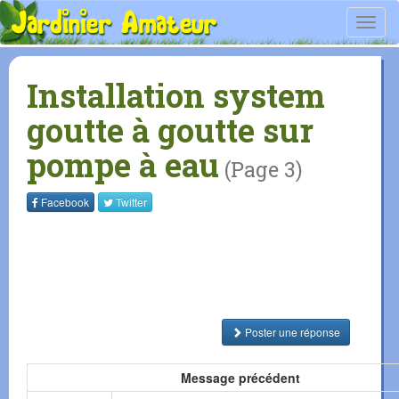
Toggl
navig
Installation system
goutte à goutte sur
pompe à eau
(Page 3)
Facebook
Twitter
Poster une réponse
Message précédent