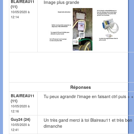
BLAIREAU11
Image plus grande
(11)
10/05/2020 à
12:14
Réponses
BLAIREAU11
Tu peux agrandir l'image en faisant ctrl puis + +
(11)
10/05/2020 à
12:16
Guy24 (24)
Un très gand merci à toi Blaireau11 et très bon
10/05/2020 à
dimanche
12:41