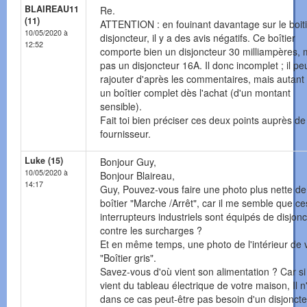
BLAIREAU11
Re.
(11)
ATTENTION : en fouinant davantage sur le boiti
10/05/2020 à
disjoncteur, il y a des avis négatifs. Ce boîtier
12:52
comporte bien un disjoncteur 30 milliampères, 
pas un disjoncteur 16A. Il donc incomplet ; il pe
rajouter d'après les commentaires, mais autant 
un boîtier complet dès l'achat (d'un montant
sensible).
Fait toi bien préciser ces deux points auprès de
fournisseur.
Luke (15)
Bonjour Guy,
10/05/2020 à
Bonjour Blaireau,
14:17
Guy, Pouvez-vous faire une photo plus nette de
boîtier "Marche /Arrêt", car il me semble que ce
interrupteurs industriels sont équipés de disjon
contre les surcharges ?
Et en même temps, une photo de l'intérieur de 
"Boîtier gris".
Savez-vous d'où vient son alimentation ? Car si 
vient du tableau électrique de votre maison, Il n
dans ce cas peut-être pas besoin d'un disjonct