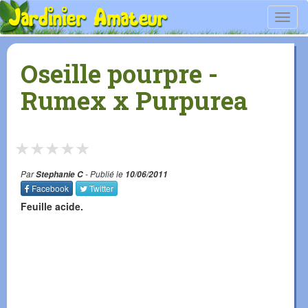
Toggl
navig
Oseille pourpre -
Rumex x Purpurea
★
★
★
★
★
Par
Stephanie C
- Publié le
10/06/2011
Facebook
Twitter
Feuille acide.