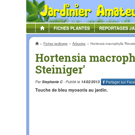
FICHES
PLANTES
REPORTAGES
JA
Accueil
Fiches jardinage
Arbustes
Hortensia macrophylla 'Renate 
Hortensia macroph
Steiniger'
Par
Stephanie C
- Publié le
14/02/2013
Partager sur
Face
Touche de bleu myosotis au jardin.