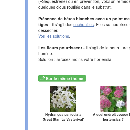
(=Séquestrène) ou en prévention, voici un remèd
quelques clous rouillés dans le substrat.
Présence de bêtes blanches avec un point ma
tiges
- il s'agit des
cochenilles
. Elles se nourrissen
déssecher.
Voir les solutions
.
Les fleurs pourrissent
- il s'agit de la pourritur
humide.
Solution : arrosez moins votre hortensia.
Sur le même thème
Hydrangea paniculata
A quel endroit couper 
Great Star 'Le Vasterival'
hortensias ?