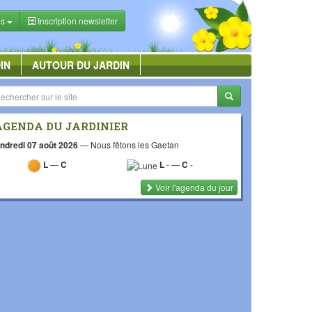
es
Inscription newsletter
IN
AUTOUR DU JARDIN
AGENDA DU JARDINIER
ndredi 07 août 2026
—
Nous fêtons les Gaetan
L
—
C
L
-
—
C
-
Voir l'agenda du jour