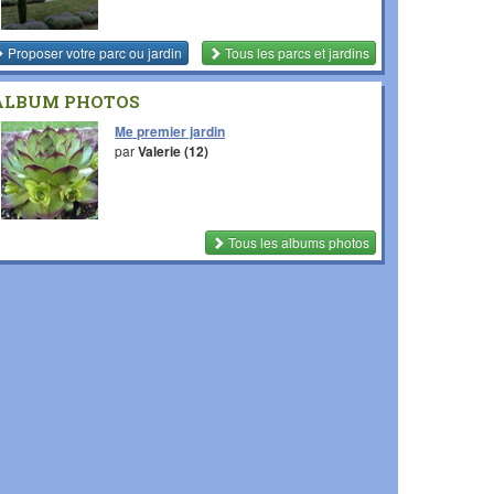
Proposer votre parc ou jardin
Tous les parcs et jardins
ALBUM PHOTOS
Me premier jardin
par
Valerie (12)
Tous les albums photos