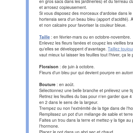
en gros sacs dans les jardineries) et du terreau c
et arrosez copieusement.
Si vous disposez des morceaux d'ardoise dans le t
hortensia sera d'un beau bleu (apport d'acidité).
et non calcaire pour favoriser la couleur bleue.
Taille
: en février-mars ou en octobre-novembre.
Enlevez les fleurs fanées et coupez les vieilles b
qu'elles se développent d'avantage.
Taillez toujo
vaut mieux lui laisser les feuilles tout l'hiver, ça l
Floraison
: de juin à octobre.
Fleurs d'un bleu pur qui devient pourpre en auto
Bouture
: en août.
Sélectionnez une belle branche et prélevez une t
Retirez les feuilles du bas pour n'en garder que 4 
en 2 dans le sens de la largeur.
Trempez ou non l'extrémité de la tige dans de l'
Remplissez un pot d'un mélange de sable et terre
Faites un trou dans la terre et mettez-y la tige a
l'hormone.
Placez le pot dans un abri sec et chaud.