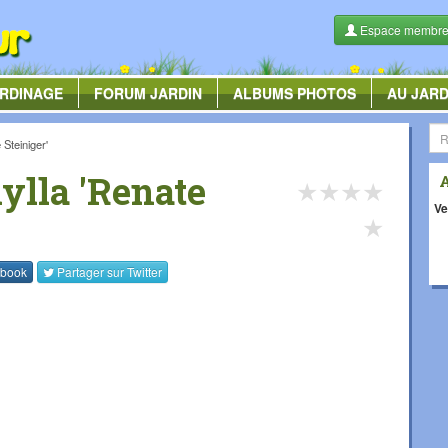
Espace membr
RDINAGE
FORUM
JARDIN
ALBUMS
PHOTOS
AU JARD
Steiniger'
ylla 'Renate
★
★
★
★
Ve
★
book
Partager sur
Twitter