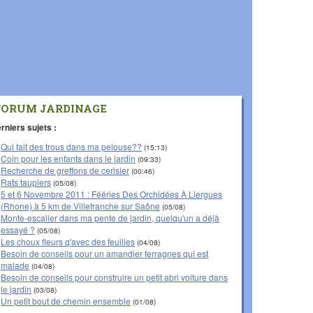
FORUM JARDINAGE
rniers sujets :
Qui fait des trous dans ma pelouse??
(15:13)
Coin pour les enfants dans le jardin
(09:33)
Recherche de greffons de cerisier
(00:46)
Rats taupiers
(05/08)
5 et 6 Novembre 2011 : Fééries Des Orchidées À Liergues
(Rhone) à 5 km de Villefranche sur Saône
(05/08)
Monte-escalier dans ma pente de jardin, quelqu'un a déjà
essayé ?
(05/08)
Les choux fleurs q'avec des feuilles
(04/08)
Besoin de conseils pour un amandier ferragnes qui est
malade
(04/08)
Besoin de conseils pour construire un petit abri voiture dans
le jardin
(03/08)
Un petit bout de chemin ensemble
(01/08)