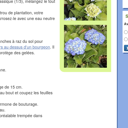
lassique (1/3), mélangez le tout
rou de plantation, votre
 Arrosez-le avec une eau neutre
Av
ranches à raz du sol pour
urs au dessus d'un bourgeon
. Il
e protège des gelées.
mne.
ige de 15 cm.
au bout et coupez les feuilles
hormone de bouturage.
au.
u préalable trempée dans