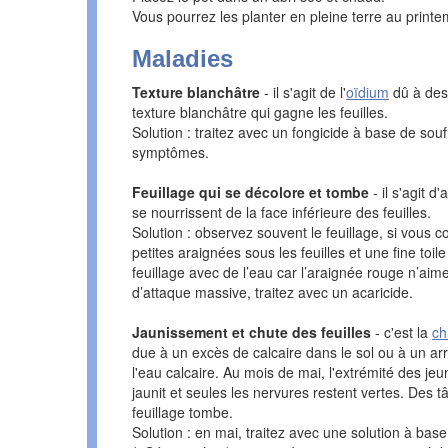
Vous pourrez les planter en pleine terre au print
Maladies
Texture blanchâtre
- il s'agit de l'
oïdium
dû à des
texture blanchâtre qui gagne les feuilles.
Solution : traitez avec un fongicide à base de sou
symptômes.
Feuillage qui se décolore et tombe
- il s'agit 
se nourrissent de la face inférieure des feuilles.
Solution : observez souvent le feuillage, si vous 
petites araignées sous les feuilles et une fine toile 
feuillage avec de l’eau car l’araignée rouge n’aim
d’attaque massive, traitez avec un acaricide.
Jaunissement et chute des feuilles
- c'est la
ch
due à un excès de calcaire dans le sol ou à un ar
l'eau calcaire. Au mois de mai, l'extrémité des jeune
jaunit et seules les nervures restent vertes. Des t
feuillage tombe.
Solution : en mai, traitez avec une solution à base