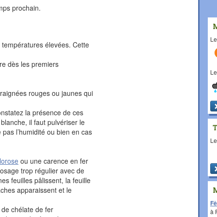
emps prochain.
L
 températures élevées. Cette
fre dès les premiers
L
d'araignées rouges ou jaunes qui
constatez la présence de ces
blanche, il faut pulvériser le
e pas l’humidité ou bien en cas
L
lorose
ou une carence en fer
rosage trop régulier avec de
s feuilles pâlissent, la feuille
âches apparaissent et le
Fê
 de chélate de fer
à