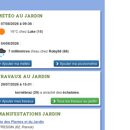
MÉTÉO AU JARDIN
e
07/08/2026 à 09:36
:
16°C chez
Luke (15)
e
04/08/2026
:
7 millimètres
d'eau chez
Roby88 (88)
Ajouter ma météo
Ajouter ma pluviométrie
TRAVAUX AU JARDIN
e
29/07/2026 à 15:01
:
kernébraz (29)
a arraché des
échalotes
.
Ajouter mes travaux
Tous les travaux
au jardin
MANIFESTATIONS JARDIN
te des Plantes et du Jardin
 FRESSIN
(62, France)