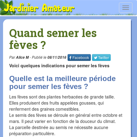
Toggl
navig
Quand semer les
fèves ?
Par
Alice M
- Publié le
08/11/2016
Facebook
Twitter
Voici quelques indications pour semer les fèves
Quelle est la meilleure période
pour semer les fèves ?
Les fèves sont des plantes herbacées de grande taille.
Elles produisent des fruits appelées gousses, qui
renferment des graines comestibles.
Le semis des fèves se déroule en général entre octobre et
mars. Il peut varier en fonction de la douceur du climat.
La parcelle destinée au semis ne nécessite aucune
préparation particulière.